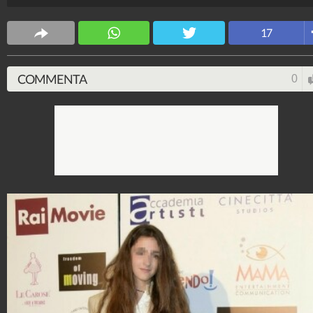
apparso insieme alla figlia Ginevra e alla ex compagn
Annamaria Malipiero.
17
Spettacolo Fanpage
4.053.413.777
-
9.455 video
-
76.076 foto
COMMENTA
0