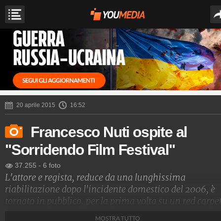
20 aprile 2015
16:52
Francesco Nuti ospite al
"Sorridendo Film Festival"
37.255
-
6 foto
L'attore e regista, reduce da una lunghissima
riabilitazione dopo l'incidente domestico del 2006, è
tornato in pubblico, per la prima volta su un red carpet
Ospite al "Sorridendo Onlus Film Festival" a Cinecittà,
MOSTRA TUTTO