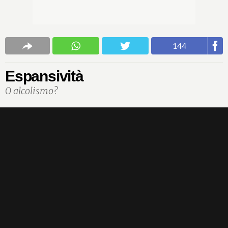
144
Espansività
O alcolismo?