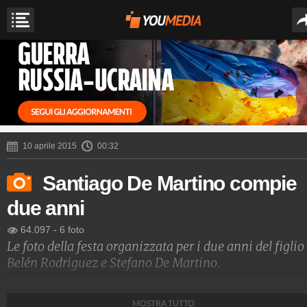
10 aprile 2015
00:32
Santiago De Martino compie
due anni
64.097
-
6 foto
Le foto della festa organizzata per i due anni del figlio
Belén Rodriguez e Stefano De Martino.
Spettacolo Fanpage
MOSTRA TUTTO
4.053.368.084
-
9.454 video
-
76.076 foto