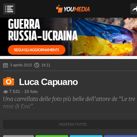
3 aprile 2015
18:11
Luca Capuano
7.531
-
10 foto
Una carrellata delle foto più belle dell'attore de "Le tre
rose di Eva".
Spettacolo Fanpage
MOSTRA TUTTO
4.053.360.750
-
9.454 video
-
76.076 foto