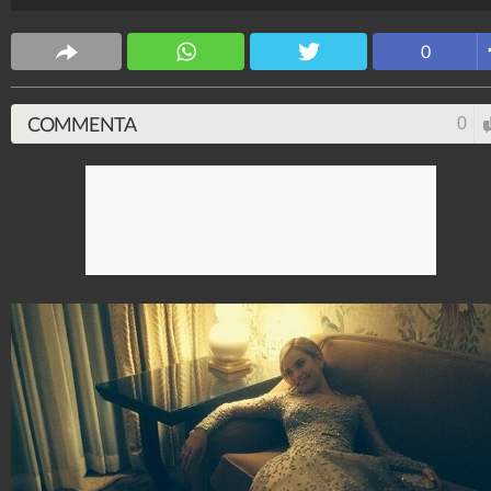
Spettacolo Fanpage
4.053.424.408
-
9.455 video
-
76.076 foto
0
COMMENTA
0