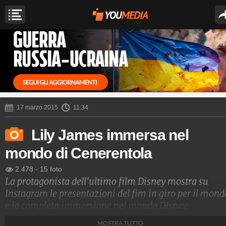
17 marzo 2015
11:34
Lily James immersa nel
mondo di Cenerentola
2.478
-
15 foto
La protagonista dell'ultimo film Disney mostra su
Instagram le presentazioni del fim in giro per il mond
e la completa immersione nel mondo DIsney.
MOSTRA TUTTO