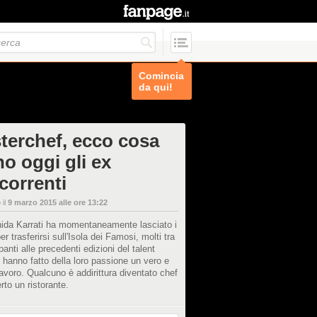
Comincia
da qui!
terchef, ecco cosa
no oggi gli ex
correnti
 il
9 marzo 2015 alle ore 13:22
ida Karrati ha momentaneamente lasciato i
per trasferirsi sull'Isola dei Famosi, molti tra
ipanti alle precedenti edizioni del talent
o hanno fatto della loro passione un vero e
lavoro. Qualcuno è addirittura diventato chef
rto un ristorante.