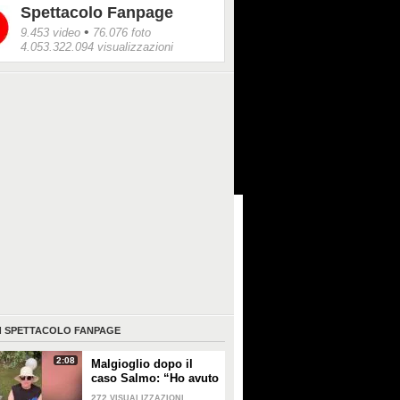
Spettacolo Fanpage
•
9.453 video
76.076 foto
4.053.322.094 visualizzazioni
I
SPETTACOLO FANPAGE
2:08
Malgioglio dopo il
caso Salmo: “Ho avuto
un melanoma. Mettete
272
VISUALIZZAZIONI