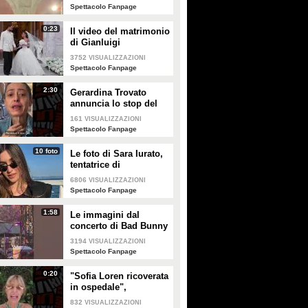
Enrico
Spettacolo Fanpage
0:23
Il video del matrimonio
di Gianluigi
Donnarumma e Alessia
3752
VISUALIZZAZIONI
Elefante
Spettacolo Fanpage
2:30
Gerardina Trovato
annuncia lo stop del
tour per problemi di
161
VISUALIZZAZIONI
salute
Spettacolo Fanpage
10 foto
Le foto di Sara Iurato,
tentatrice di
Temptation Island 2026
6806
VISUALIZZAZIONI
Spettacolo Fanpage
1:58
Le immagini dal
concerto di Bad Bunny
a Milano
3194
VISUALIZZAZIONI
Spettacolo Fanpage
0:20
"Sofia Loren ricoverata
in ospedale",
Alessandra Mussolini
832
VISUALIZZAZIONI