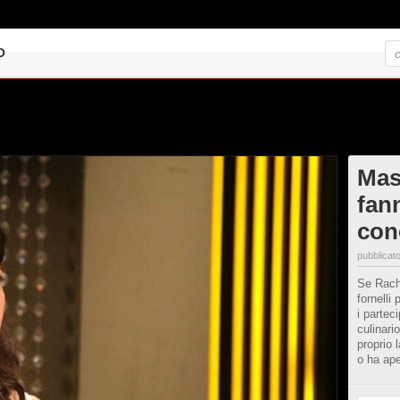
O
Mas
fan
con
pubblicato
Se Rach
fornelli 
i partec
culinari
proprio 
o ha ape