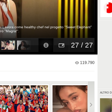
e. Lavora come healthy chef nel progetto "Sweet Elephant"
ibro "Magra!".
27 / 27
119.790
ALTRO D