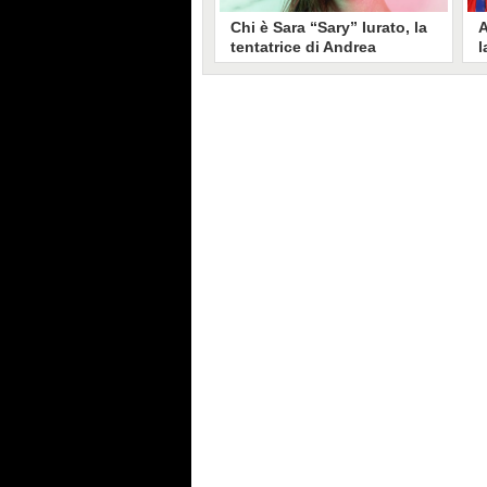
Chi è Sara “Sary” Iurato, la
A
tentatrice di Andrea
l
Petraroli a Temptation
S
Island 2026
s
Sara Iurato, soprannominata
G
“Sary”, è la tentatrice che ha fatto
l
vacillare Andrea Petraroli,
p
fidanzato di Iris De Lorenzis, a
C
Temptation Island 2026. Siciliana,
l
ha 24 anni e ha provato a mettere
o
in crisi il rapporto già precario tra
R
i due protagonisti del docu-reality
s
condotto da Filippo Bisciglia.
i
F