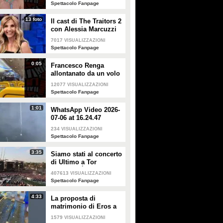
smentisce: "È serena e
Spettacolo Fanpage
forte"
13 foto
Il cast di The Traitors 2
con Alessia Marcuzzi
7017
VISUALIZZAZIONI
Spettacolo Fanpage
0:05
Francesco Renga
allontanato da un volo
Ryanair dopo una
12077
VISUALIZZAZIONI
discussione con gli
Spettacolo Fanpage
steward
1:01
WhatsApp Video 2026-
07-06 at 16.24.47
234
VISUALIZZAZIONI
Spettacolo Fanpage
3:35
Siamo stati al concerto
di Ultimo a Tor
Vergata: "È il giorno
407613
VISUALIZZAZIONI
che aspettavo, questa è
Spettacolo Fanpage
la favola"
4:33
La proposta di
matrimonio di Eros a
Guendalina Canessa
1579
VISUALIZZAZIONI