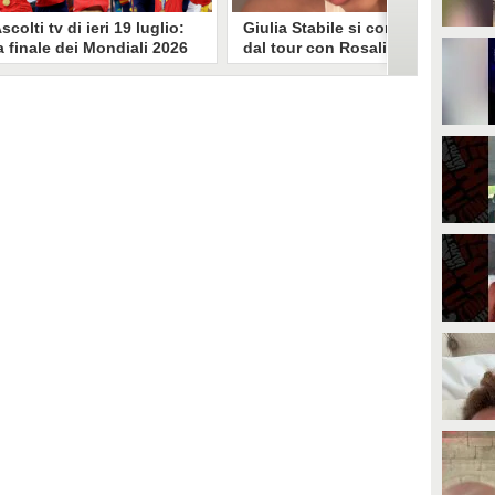
scolti tv di ieri 19 luglio:
Giulia Stabile si confessa
a finale dei Mondiali 2026
dal tour con Rosalia: "Non
pagna-Argentina
sono stata bene, costretta
travince (67.9%)
a stare chiusa in camera"
li ascolti tv di domenica 19
In giro per il mondo nel corpo di
uglio. Su Rai1 è stata trasmessa la
ballo di Rosalia, Giulia Stabile si è
artita conclusiva dei Mondiali di
lasciata andare a una confessione
alcio 2026, che ha visto trionfare
social dopo aver trascorso alcuni
a Spagna. Su Canale 5 è andato in
giorni chiusa nella sua stanza
nda un nuovo episodio di
d'hotel a causa di un malessere:
acconto di una notte. Nessuna
"La luce non arriva solo dagli
fida nell'access prime, è andata
altri. A volte è già dentro di noi".
n onda solo La Ruota della
ortuna.