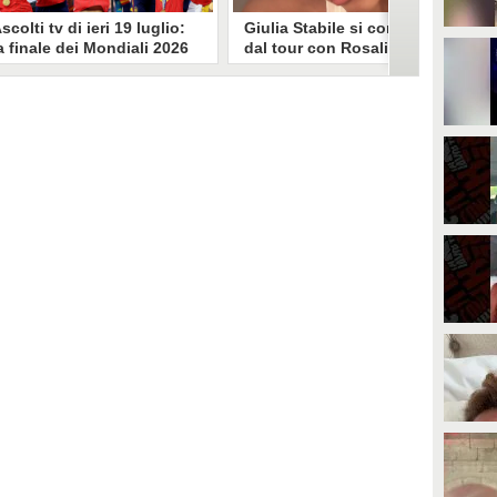
scolti tv di ieri 19 luglio:
Giulia Stabile si confessa
a finale dei Mondiali 2026
dal tour con Rosalia: "Non
pagna-Argentina
sono stata bene, costretta
travince (67.9%)
a stare chiusa in camera"
li ascolti tv di domenica 19
In giro per il mondo nel corpo di
uglio. Su Rai1 è stata trasmessa la
ballo di Rosalia, Giulia Stabile si è
artita conclusiva dei Mondiali di
lasciata andare a una confessione
alcio 2026, che ha visto trionfare
social dopo aver trascorso alcuni
a Spagna. Su Canale 5 è andato in
giorni chiusa nella sua stanza
nda un nuovo episodio di
d'hotel a causa di un malessere:
acconto di una notte. Nessuna
"La luce non arriva solo dagli
fida nell'access prime, è andata
altri. A volte è già dentro di noi".
n onda solo La Ruota della
ortuna.