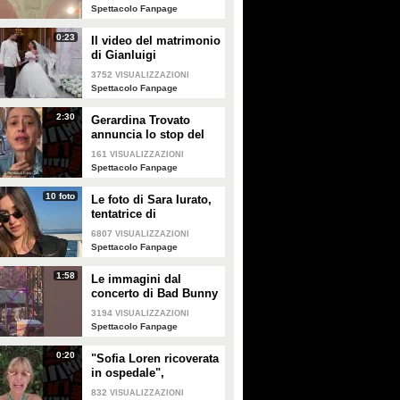
Enrico
Spettacolo Fanpage
0:23
Il video del matrimonio
di Gianluigi
Donnarumma e Alessia
3752
VISUALIZZAZIONI
Elefante
Spettacolo Fanpage
2:30
Gerardina Trovato
annuncia lo stop del
tour per problemi di
161
VISUALIZZAZIONI
salute
Spettacolo Fanpage
10 foto
Le foto di Sara Iurato,
tentatrice di
Temptation Island 2026
6807
VISUALIZZAZIONI
Spettacolo Fanpage
1:58
Le immagini dal
concerto di Bad Bunny
a Milano
3194
VISUALIZZAZIONI
Spettacolo Fanpage
0:20
"Sofia Loren ricoverata
in ospedale",
Alessandra Mussolini
832
VISUALIZZAZIONI