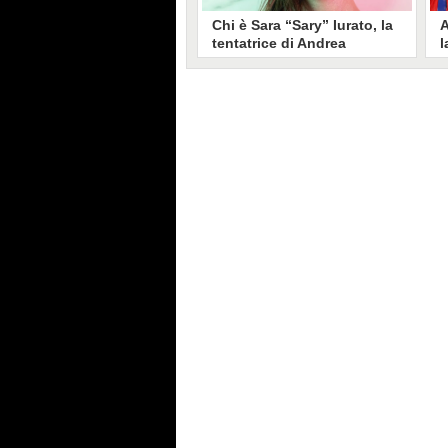
Chi è Sara “Sary” Iurato, la
A
tentatrice di Andrea
l
Petraroli a Temptation
S
Island 2026
s
Sara Iurato, soprannominata
G
“Sary”, è la tentatrice che ha fatto
l
vacillare Andrea Petraroli,
p
fidanzato di Iris De Lorenzis, a
C
Temptation Island 2026. Siciliana,
l
ha 24 anni e ha provato a mettere
o
in crisi il rapporto già precario tra
R
i due protagonisti del docu-reality
s
condotto da Filippo Bisciglia.
i
F