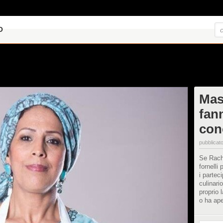
O
Mas
fan
con
pubblicato
Se Rach
fornelli 
i partec
culinari
proprio 
o ha ape