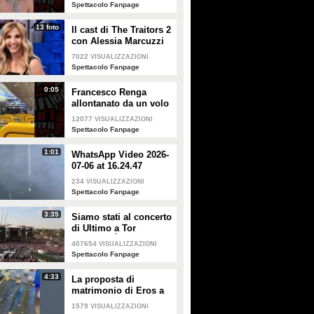
smentisce: "È serena e
Spettacolo Fanpage
forte"
13 foto
Il cast di The Traitors 2
con Alessia Marcuzzi
7022
VISUALIZZAZIONI
Spettacolo Fanpage
0:05
Francesco Renga
allontanato da un volo
Ryanair dopo una
12077
VISUALIZZAZIONI
discussione con gli
Spettacolo Fanpage
steward
1:01
WhatsApp Video 2026-
07-06 at 16.24.47
234
VISUALIZZAZIONI
Spettacolo Fanpage
3:35
Siamo stati al concerto
di Ultimo a Tor
Vergata: "È il giorno
407654
VISUALIZZAZIONI
che aspettavo, questa è
Spettacolo Fanpage
la favola"
4:33
La proposta di
matrimonio di Eros a
Guendalina Canessa
1579
VISUALIZZAZIONI