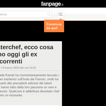
Comincia
da qui!
terchef, ecco cosa
no oggi gli ex
correnti
 il
9 marzo 2015 alle ore 13:22
ida Karrati ha momentaneamente lasciato i
per trasferirsi sull'Isola dei Famosi, molti tra
ipanti alle precedenti edizioni del talent
o hanno fatto della loro passione un vero e
lavoro. Qualcuno è addirittura diventato chef
rto un ristorante.