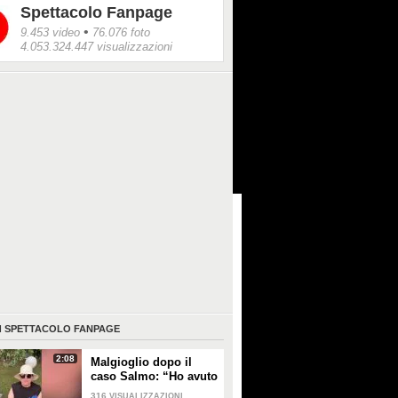
Spettacolo Fanpage
•
9.453 video
76.076 foto
4.053.324.447 visualizzazioni
I
SPETTACOLO FANPAGE
2:08
Malgioglio dopo il
caso Salmo: “Ho avuto
un melanoma. Mettete
316
VISUALIZZAZIONI