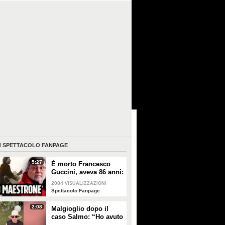
I
SPETTACOLO FANPAGE
5:27
È morto Francesco
Guccini, aveva 86 anni:
è stato uno dei
2084
VISUALIZZAZIONI
cantautori più
Spettacolo Fanpage
importanti di sempre
2:08
Malgioglio dopo il
caso Salmo: “Ho avuto
un melanoma. Mettete