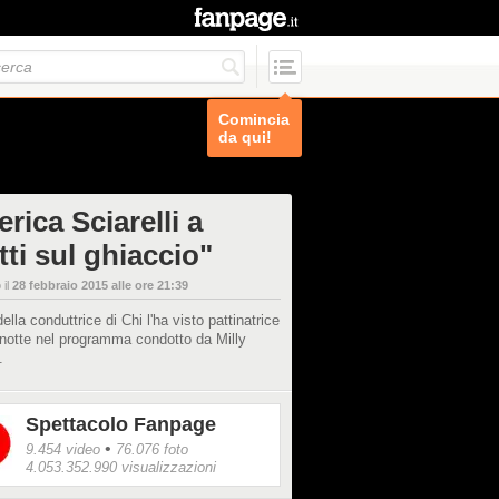
Comincia
da qui!
rica Sciarelli a
ti sul ghiaccio"
 il
28 febbraio 2015 alle ore 21:39
della conduttrice di Chi l'ha visto pattinatrice
notte nel programma condotto da Milly
.
Spettacolo Fanpage
•
9.454 video
76.076 foto
4.053.352.990 visualizzazioni