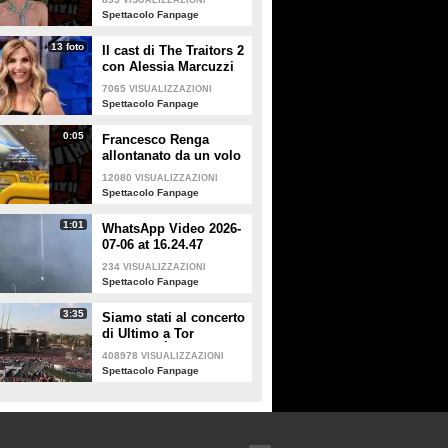
VISUALIZZAZIONI
smentisce: "È serena e
Spettacolo Fanpage
forte"
13 foto
Il cast di The Traitors 2
con Alessia Marcuzzi
7065
VISUALIZZAZIONI
Spettacolo Fanpage
0:05
Francesco Renga
allontanato da un volo
Ryanair dopo una
12080
VISUALIZZAZIONI
discussione con gli
Spettacolo Fanpage
steward
1:01
WhatsApp Video 2026-
07-06 at 16.24.47
234
VISUALIZZAZIONI
Spettacolo Fanpage
3:35
Siamo stati al concerto
di Ultimo a Tor
Vergata: "È il giorno
408978
VISUALIZZAZIONI
che aspettavo, questa è
Spettacolo Fanpage
la favola"