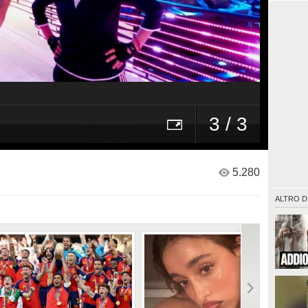
3 / 3
5.280
ALTRO D