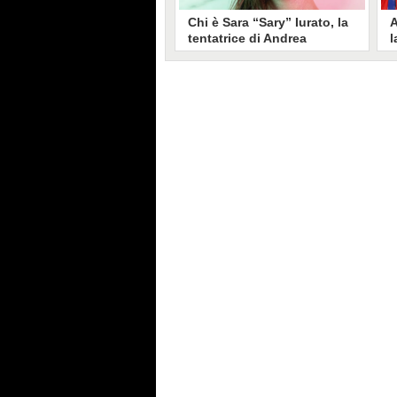
Chi è Sara “Sary” Iurato, la
A
tentatrice di Andrea
l
Petraroli a Temptation
S
Island 2026
s
Sara Iurato, soprannominata
G
“Sary”, è la tentatrice che ha fatto
l
vacillare Andrea Petraroli,
p
fidanzato di Iris De Lorenzis, a
C
Temptation Island 2026. Siciliana,
l
ha 24 anni e ha provato a mettere
o
in crisi il rapporto già precario tra
R
i due protagonisti del docu-reality
s
condotto da Filippo Bisciglia.
i
F