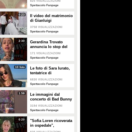
825
VISUALIZZAZIONI
Enrico
Spettacolo Fanpage
0:23
Il video del matrimonio
di Gianluigi
Donnarumma e Alessia
3758
VISUALIZZAZIONI
Elefante
Spettacolo Fanpage
2:30
Gerardina Trovato
annuncia lo stop del
tour per problemi di
171
VISUALIZZAZIONI
salute
Spettacolo Fanpage
10 foto
Le foto di Sara Iurato,
tentatrice di
Temptation Island 2026
6830
VISUALIZZAZIONI
Spettacolo Fanpage
1:58
Le immagini dal
concerto di Bad Bunny
a Milano
3194
VISUALIZZAZIONI
Spettacolo Fanpage
0:20
"Sofia Loren ricoverata
in ospedale",
Alessandra Mussolini
835