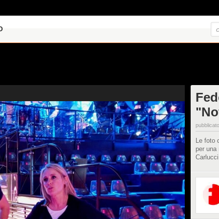
O
Fede
"Not
pubblicato
Le foto 
per una 
Carlucci