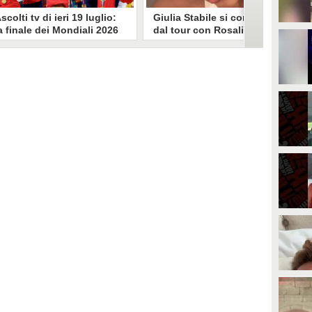
scolti tv di ieri 19 luglio:
Giulia Stabile si confessa
a finale dei Mondiali 2026
dal tour con Rosalia: "Non
pagna-Argentina
sono stata bene, costretta
travince (67.9%)
a stare chiusa in camera"
li ascolti tv di domenica 19
In giro per il mondo nel corpo di
uglio. Su Rai1 è stata trasmessa la
ballo di Rosalia, Giulia Stabile si è
artita conclusiva dei Mondiali di
lasciata andare a una confessione
alcio 2026, che ha visto trionfare
social dopo aver trascorso alcuni
a Spagna. Su Canale 5 è andato in
giorni chiusa nella sua stanza
nda un nuovo episodio di
d'hotel a causa di un malessere:
acconto di una notte. Nessuna
"La luce non arriva solo dagli
fida nell'access prime, è andata
altri. A volte è già dentro di noi".
n onda solo La Ruota della
ortuna.