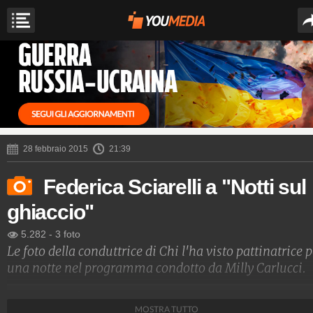
28 febbraio 2015
21:39
Federica Sciarelli a "Notti sul
ghiaccio"
5.282
-
3 foto
Le foto della conduttrice di Chi l'ha visto pattinatrice p
una notte nel programma condotto da Milly Carlucci.
Spettacolo Fanpage
MOSTRA TUTTO
4.053.405.042
-
9.455 video
-
76.076 foto