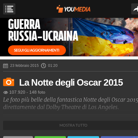
23 febbraio 2015
01:20
La Notte degli Oscar 2015
107.920
-
148 foto
Le foto più belle della fantastica Notte degli Oscar 201
direttamente dal Dolby Theatre di Los Angeles.
Spettacolo Fanpage
MOSTRA TUTTO
4.053.403.657
-
9.455 video
-
76.076 foto