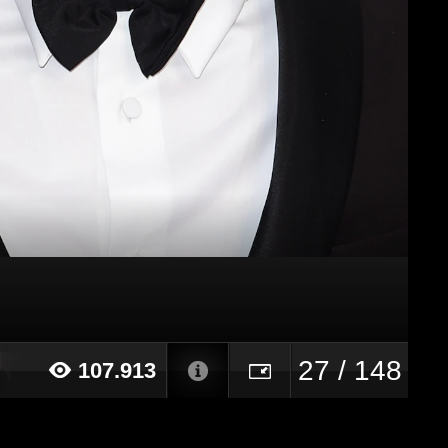
27 / 148
107.913
015 alle ore 22:58