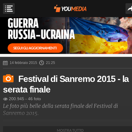
14 febbraio 2015
21:25
Festival di Sanremo 2015 - la
serata finale
200.945
-
46 foto
Le foto più belle della serata finale del Festival di
Sanremo 2015.
Spettacolo Fanpage
MOSTRA TUTTO
4.053.381.590
-
9.455 video
-
76.076 foto