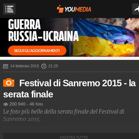
14 febbraio 2015
21:25
Festival di Sanremo 2015 - la
serata finale
200.940
-
46 foto
Le foto più belle della serata finale del Festival di
Sanremo 2015.
Spettacolo Fanpage
MOSTRA TUTTO
4.053.375.242
-
9.455 video
-
76.076 foto