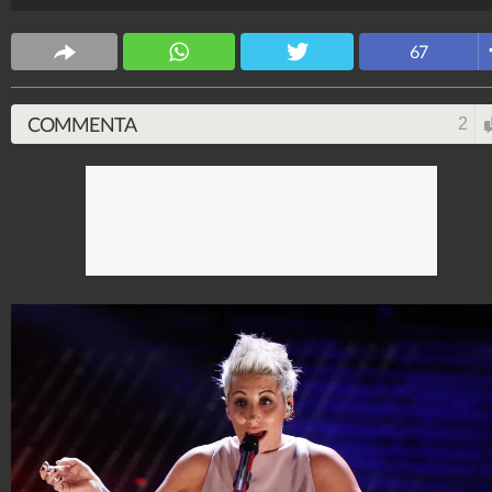
Spettacolo Fanpage
67
4.053.402.296
-
9.455 video
-
76.076 foto
COMMENTA
2