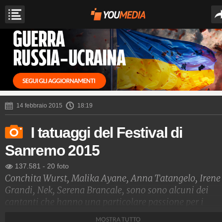
14 febbraio 2015
18:19
I tatuaggi del Festival di
Sanremo 2015
137.581
-
20 foto
Conchita Wurst, Malika Ayane, Anna Tatangelo, Irene
Grandi, Nek, Serena Brancale, sono sono alcuni dei
cantanti che hanno una particolare passione per i
tatuaggi. Ecco le foto di quelli più belli.
MOSTRA TUTTO