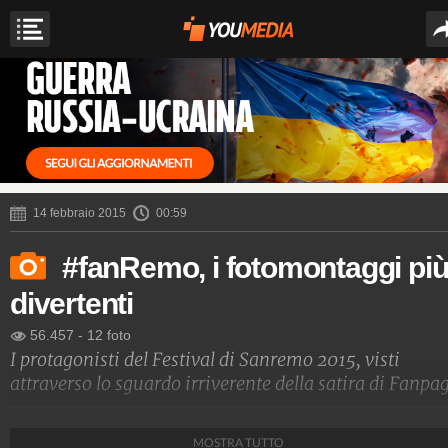
14 febbraio 2015
00:59
#fanRemo, i fotomontaggi pi
divertenti
56.457
-
12 foto
I protagonisti del Festival di Sanremo 2015, visti
attraverso lo sguardo irriverente della satira di Fanpa
Spettacolo Fanpage
MOSTRA TUTTO
4.053.380.771
-
9.455 video
-
76.076 foto