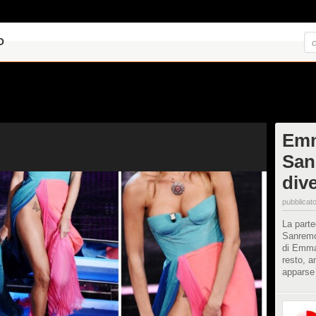
O
Emm
San
dive
pubblicato
La parte
Sanremo 
di Emma 
resto, 
apparse 