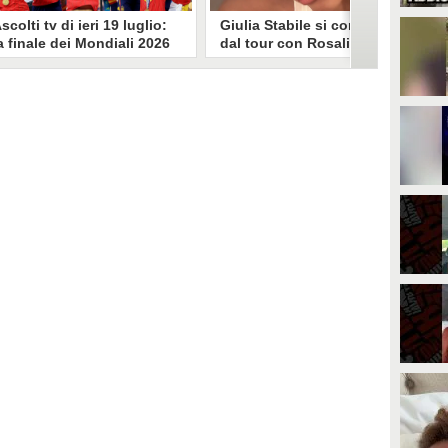
scolti tv di ieri 19 luglio:
Giulia Stabile si confessa
a finale dei Mondiali 2026
dal tour con Rosalia: "Non
pagna-Argentina
sono stata bene, costretta
travince (67.9%)
a stare chiusa in camera"
li ascolti tv di domenica 19
In giro per il mondo nel corpo di
uglio. Su Rai1 è stata trasmessa la
ballo di Rosalia, Giulia Stabile si è
artita conclusiva dei Mondiali di
lasciata andare a una confessione
alcio 2026, che ha visto trionfare
social dopo aver trascorso alcuni
a Spagna. Su Canale 5 è andato in
giorni chiusa nella sua stanza
nda un nuovo episodio di
d'hotel a causa di un malessere:
acconto di una notte. Nessuna
"La luce non arriva solo dagli
fida nell'access prime, è andata
altri. A volte è già dentro di noi".
n onda solo La Ruota della
ortuna.