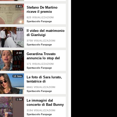
2:41
Stefano De Martino
riceve il premio
intitolato al padre
825
VISUALIZZAZIONI
Enrico
Spettacolo Fanpage
0:23
Il video del matrimonio
di Gianluigi
Donnarumma e Alessia
3758
VISUALIZZAZIONI
Elefante
Spettacolo Fanpage
2:30
Gerardina Trovato
annuncia lo stop del
tour per problemi di
171
VISUALIZZAZIONI
salute
Spettacolo Fanpage
10 foto
Le foto di Sara Iurato,
tentatrice di
Temptation Island 2026
6841
VISUALIZZAZIONI
Spettacolo Fanpage
1:58
Le immagini dal
concerto di Bad Bunny
a Milano
3194
VISUALIZZAZIONI
Spettacolo Fanpage