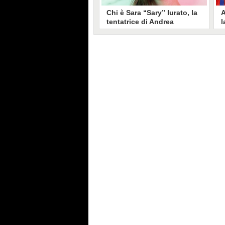
Chi è Sara “Sary” Iurato, la
A
tentatrice di Andrea
l
Petraroli a Temptation
S
Island 2026
s
Sara Iurato, soprannominata
G
“Sary”, è la tentatrice che ha fatto
l
vacillare Andrea Petraroli,
p
fidanzato di Iris De Lorenzis, a
C
Temptation Island 2026. Siciliana,
l
ha 24 anni e ha provato a mettere
o
in crisi il rapporto già precario tra
R
i due protagonisti del docu-reality
s
condotto da Filippo Bisciglia.
i
F