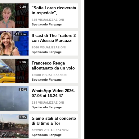
0:20
"Sofia Loren ricoverata
in ospedale",
Alessandra Mussolini
835
VISUALIZZAZIONI
smentisce: "È serena e
Spettacolo Fanpage
forte"
13 foto
Il cast di The Traitors 2
con Alessia Marcuzzi
7066
VISUALIZZAZIONI
Spettacolo Fanpage
0:05
Francesco Renga
allontanato da un volo
Ryanair dopo una
12080
VISUALIZZAZIONI
discussione con gli
Spettacolo Fanpage
steward
1:01
WhatsApp Video 2026-
07-06 at 16.24.47
234
VISUALIZZAZIONI
Spettacolo Fanpage
3:35
Siamo stati al concerto
di Ultimo a Tor
Vergata: "È il giorno
409203
VISUALIZZAZIONI
che aspettavo, questa è
Spettacolo Fanpage
la favola"