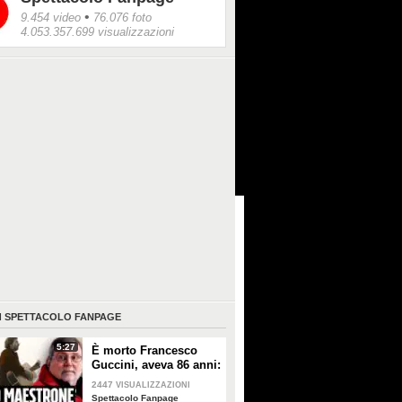
•
9.454 video
76.076 foto
4.053.357.699 visualizzazioni
I
SPETTACOLO FANPAGE
5:27
È morto Francesco
Guccini, aveva 86 anni:
è stato uno dei
2447
VISUALIZZAZIONI
cantautori più
Spettacolo Fanpage