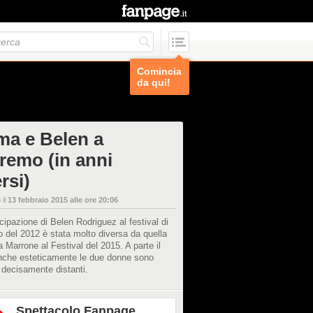
Comincia
da qui!
a e Belen a
remo (in anni
rsi)
 il
13 febbraio 2015 alle ore 20:06
cipazione di Belen Rodriguez al festival di
del 2012 è stata molto diversa da quella
Marrone al Festival del 2015. A parte il
anche esteticamente le due donne sono
decisamente distanti.
Spettacolo Fanpage