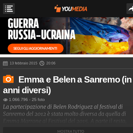
13 febbraio 2015
20:06
Emma e Belen a Sanremo (in
anni diversi)
1.066.796
-
25 foto
La partecipazione di Belen Rodriguez al festival di
Sanremo del 2012 è stata molto diversa da quella di
Emma Marrone al Festival del 2015. A parte il resto,
anche esteticamente le due donne sono apparse
MOSTRA TUTTO