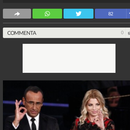
decisamente distanti.
Spettacolo Fanpage
82
4.053.358.136
-
9.454 video
-
76.076 foto
COMMENTA
0