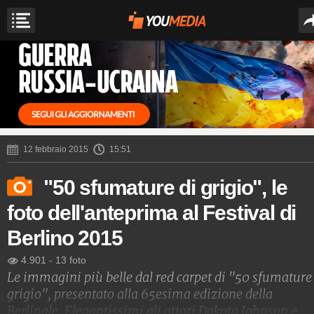
12 febbraio 2015
15:51
"50 sfumature di grigio", le
foto dell'anteprima al Festival di
Berlino 2015
4.901
-
13 foto
Le immagini più belle dal red carpet di "50 sfumature
grigio", presentato alla 65esima edizione della
Berlinale. Elegantissimi gli attori Dakota Johnson e