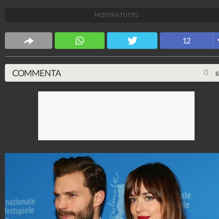
Jamie Dornan, la regista Sam Taylor-Johnson e l'autr
MOSTRA TUTTO
del libro E.L. James.
Spettacolo Fanpage
12
4.053.372.065
-
9.455 video
-
76.076 foto
COMMENTA
0