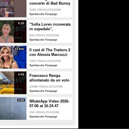
concerto di Bad Bunny
a Milano
3196
VISUALIZZAZIONI
Spettacolo Fanpage
0:20
"Sofia Loren ricoverata
in ospedale",
Alessandra Mussolini
836
VISUALIZZAZIONI
smentisce: "È serena e
Spettacolo Fanpage
forte"
13 foto
Il cast di The Traitors 2
con Alessia Marcuzzi
7202
VISUALIZZAZIONI
Spettacolo Fanpage
0:05
Francesco Renga
allontanato da un volo
Ryanair dopo una
12086
VISUALIZZAZIONI
discussione con gli
Spettacolo Fanpage
steward
1:01
WhatsApp Video 2026-
07-06 at 16.24.47
234
VISUALIZZAZIONI
Spettacolo Fanpage