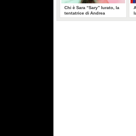
Chi è Sara “Sary” Iurato, la
A
tentatrice di Andrea
l
Petraroli a Temptation
S
Island 2026
s
Sara Iurato, soprannominata
G
“Sary”, è la tentatrice che ha fatto
l
vacillare Andrea Petraroli,
p
fidanzato di Iris De Lorenzis, a
C
Temptation Island 2026. Siciliana,
l
ha 24 anni e ha provato a mettere
o
in crisi il rapporto già precario tra
R
i due protagonisti del docu-reality
s
condotto da Filippo Bisciglia.
i
F