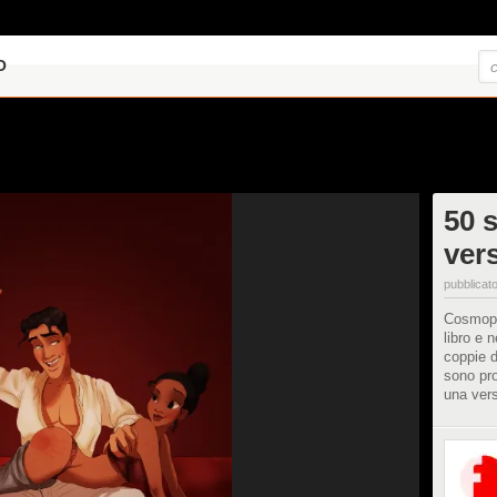
O
50 s
ver
pubblicato
Cosmopol
libro e 
coppie d
sono pro
una vers