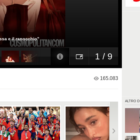
ssa e il ranocchio"
1 / 9
165.083
ALTRO D