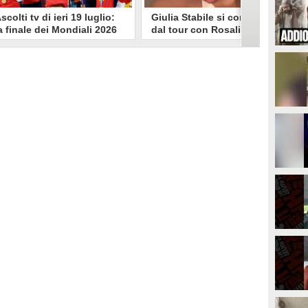
scolti tv di ieri 19 luglio:
Giulia Stabile si confessa
a finale dei Mondiali 2026
dal tour con Rosalia: "Non
pagna-Argentina
sono stata bene, costretta
travince (67.9%)
a stare chiusa in camera"
li ascolti tv di domenica 19
In giro per il mondo nel corpo di
uglio. Su Rai1 è stata trasmessa la
ballo di Rosalia, Giulia Stabile si è
artita conclusiva dei Mondiali di
lasciata andare a una confessione
alcio 2026, che ha visto trionfare
social dopo aver trascorso alcuni
a Spagna. Su Canale 5 è andato in
giorni chiusa nella sua stanza
nda un nuovo episodio di
d'hotel a causa di un malessere:
acconto di una notte. Nessuna
"La luce non arriva solo dagli
fida nell'access prime, è andata
altri. A volte è già dentro di noi".
n onda solo La Ruota della
ortuna.