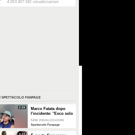
4.053.407.581 visualizzazioni
I
SPETTACOLO FANPAGE
0:59
Marco Fatata dopo
l'incidente: "Esco solo
di sera, i primi tempi
5456
VISUALIZZAZIONI
non riuscivo a
Spettacolo Fanpage
guardarmi"
5:27