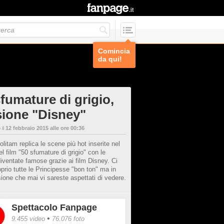
Comincia
da qui!
fumature di grigio,
sione "Disney"
 il
12 febbraio 2015 alle ore 00:36
itam replica le scene più hot inserite nel
nel film "50 sfumature di grigio" con le
iventate famose grazie ai film Disney. Ci
prio tutte le Principesse "bon ton" ma in
ione che mai vi sareste aspettati di vedere.
Spettacolo Fanpage
•
9.455 video
76.076 foto