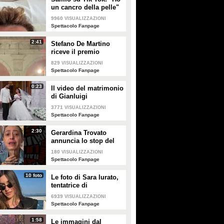
un cancro della pelle"
e apre al dibattito sulle
9960
VISUALIZZAZIONI
creme solari
Spettacolo Fanpage
2:41
Stefano De Martino
riceve il premio
intitolato al padre
829
VISUALIZZAZIONI
Enrico
Spettacolo Fanpage
0:23
Il video del matrimonio
di Gianluigi
Donnarumma e Alessia
3771
VISUALIZZAZIONI
Elefante
Spettacolo Fanpage
2:30
Gerardina Trovato
annuncia lo stop del
tour per problemi di
180
VISUALIZZAZIONI
salute
Spettacolo Fanpage
10 foto
Le foto di Sara Iurato,
tentatrice di
Temptation Island 2026
6939
VISUALIZZAZIONI
Spettacolo Fanpage
1:58
Le immagini dal