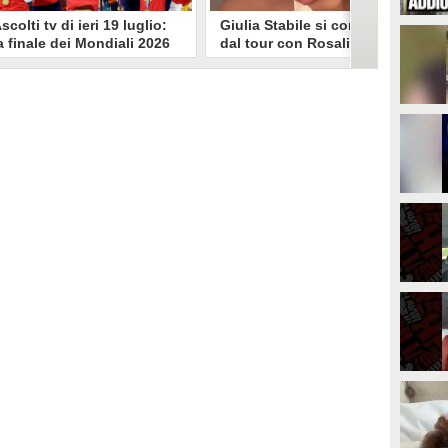
scolti tv di ieri 19 luglio:
Giulia Stabile si confessa
a finale dei Mondiali 2026
dal tour con Rosalia: "Non
pagna-Argentina
sono stata bene, costretta
travince (67.9%)
a stare chiusa in camera"
li ascolti tv di domenica 19
In giro per il mondo nel corpo di
uglio. Su Rai1 è stata trasmessa la
ballo di Rosalia, Giulia Stabile si è
artita conclusiva dei Mondiali di
lasciata andare a una confessione
alcio 2026, che ha visto trionfare
social dopo aver trascorso alcuni
a Spagna. Su Canale 5 è andato in
giorni chiusa nella sua stanza
nda un nuovo episodio di
d'hotel a causa di un malessere:
acconto di una notte. Nessuna
"La luce non arriva solo dagli
fida nell'access prime, è andata
altri. A volte è già dentro di noi".
n onda solo La Ruota della
ortuna.