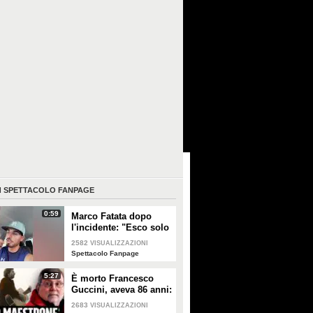
I
SPETTACOLO FANPAGE
0:59
Marco Fatata dopo
l'incidente: "Esco solo
di sera, i primi tempi
2582
VISUALIZZAZIONI
non riuscivo a
Spettacolo Fanpage
guardarmi"
5:27
È morto Francesco
Guccini, aveva 86 anni:
è stato uno dei
2683
VISUALIZZAZIONI
cantautori più