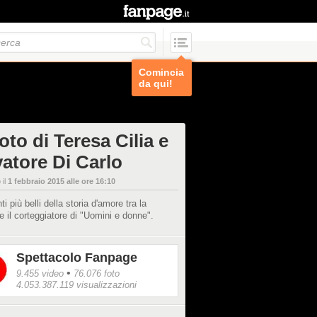
Comincia
da qui!
oto di Teresa Cilia e
vatore Di Carlo
 il
1 febbraio 2015 alle ore 16:10
i più belli della storia d'amore tra la
 e il corteggiatore di "Uomini e donne".
Spettacolo Fanpage
•
9.455 video
76.076 foto
4.053.387.119 visualizzazioni