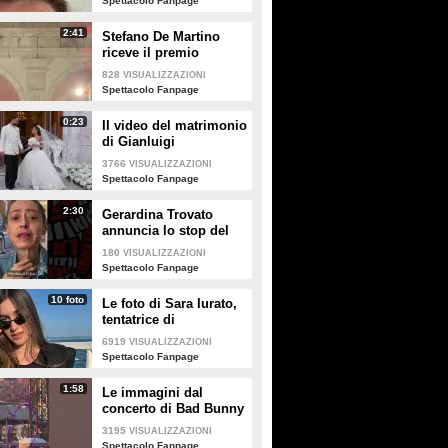
Spettacolo Fanpage
2:41
Stefano De Martino
riceve il premio
intitolato al padre
828
VISUALIZZAZIONI
Enrico
Spettacolo Fanpage
0:23
Il video del matrimonio
di Gianluigi
Donnarumma e Alessia
3766
VISUALIZZAZIONI
Elefante
Spettacolo Fanpage
2:30
Gerardina Trovato
annuncia lo stop del
tour per problemi di
180
VISUALIZZAZIONI
salute
Spettacolo Fanpage
10 foto
Le foto di Sara Iurato,
tentatrice di
Temptation Island 2026
6919
VISUALIZZAZIONI
Spettacolo Fanpage
1:58
Le immagini dal
concerto di Bad Bunny
a Milano
3195
VISUALIZZAZIONI
Spettacolo Fanpage