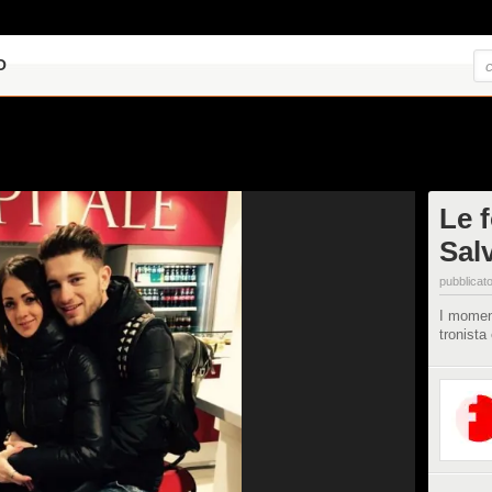
O
Le f
Sal
pubblicato
I moment
tronista