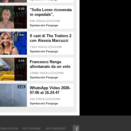
0:20
"Sofia Loren ricoverata
in ospedale",
Alessandra Mussolini
836
VISUALIZZAZIONI
smentisce: "È serena e
Spettacolo Fanpage
forte"
13 foto
Il cast di The Traitors 2
con Alessia Marcuzzi
7163
VISUALIZZAZIONI
Spettacolo Fanpage
0:05
Francesco Renga
allontanato da un volo
Ryanair dopo una
12086
VISUALIZZAZIONI
discussione con gli
Spettacolo Fanpage
steward
1:01
WhatsApp Video 2026-
07-06 at 16.24.47
234
VISUALIZZAZIONI
Spettacolo Fanpage
GNALAZIONI
APP IPHONE
APP ANDROID