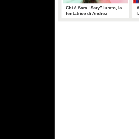
Chi è Sara “Sary” Iurato, la
A
tentatrice di Andrea
l
Petraroli a Temptation
S
Island 2026
s
Sara Iurato, soprannominata
G
“Sary”, è la tentatrice che ha fatto
l
vacillare Andrea Petraroli,
p
fidanzato di Iris De Lorenzis, a
C
Temptation Island 2026. Siciliana,
l
ha 24 anni e ha provato a mettere
o
in crisi il rapporto già precario tra
R
i due protagonisti del docu-reality
s
condotto da Filippo Bisciglia.
i
F