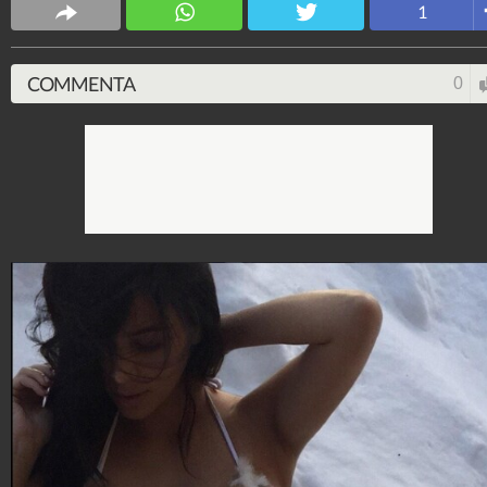
1
4.053.405.664
-
9.455 video
-
76.076 foto
COMMENTA
0