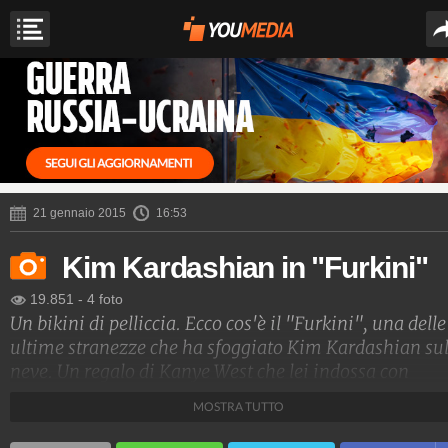
21 gennaio 2015
16:53
Kim Kardashian in "Furkini"
19.851
-
4 foto
Un bikini di pelliccia. Ecco cos'è il "Furkini", una delle
ultime stranezze che ha sfoggiato Kim Kardashian sul
neve. Un regalo di Kanye West che lei indossa con
orgoglio, noncurante delle critiche degli animalisti.
MOSTRA TUTTO
Spettacolo Fanpage