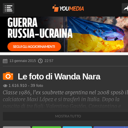
13 gennaio 2015
22:57
Le foto di Wanda Nara
1.616.910
-
39 foto
Classe 1986, l'ex soubrette argentina nel 2008 sposò il
calciatore Maxi López e si trasferì in Italia. Dopo la
nascita di tre figli: Valentino Gastón, Constantino e
Benedicto, i due hanno divorziato.
MOSTRA TUTTO
La bella Wanda Nara si è così legata al collega dell'ex
marito Mauro Icardi, di sette anni più giovane, che ha