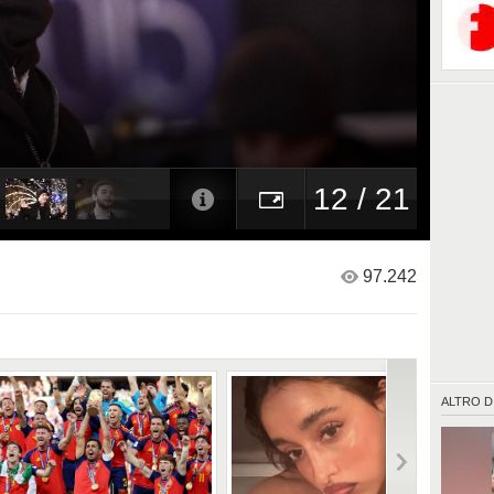
Tatangel
12 / 21
97.242
ALTRO D