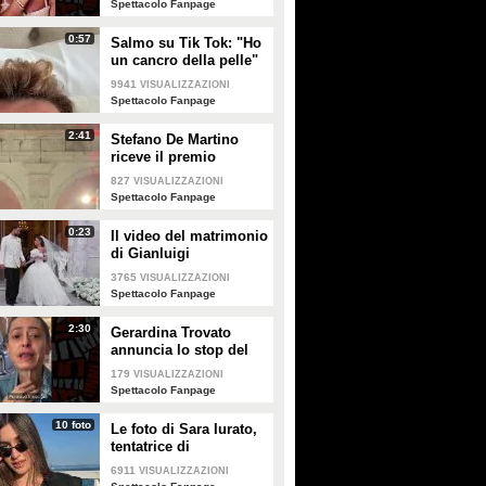
Spettacolo Fanpage
0:57
Salmo su Tik Tok: "Ho
un cancro della pelle"
e apre al dibattito sulle
9941
VISUALIZZAZIONI
creme solari
Spettacolo Fanpage
2:41
Stefano De Martino
riceve il premio
intitolato al padre
827
VISUALIZZAZIONI
Enrico
Spettacolo Fanpage
0:23
Il video del matrimonio
di Gianluigi
Donnarumma e Alessia
3765
VISUALIZZAZIONI
Elefante
Spettacolo Fanpage
2:30
Gerardina Trovato
annuncia lo stop del
tour per problemi di
179
VISUALIZZAZIONI
salute
Spettacolo Fanpage
10 foto
Le foto di Sara Iurato,
tentatrice di
Temptation Island 2026
6911
VISUALIZZAZIONI