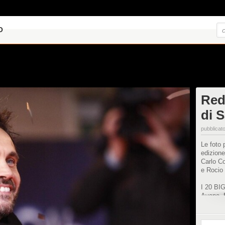
O
Red
di 
pubblicato
Le foto 
edizione
Carlo C
e Rocio
I 20 BI
Ayane, B
Jack, Gr
Lorenzo 
Volo, M