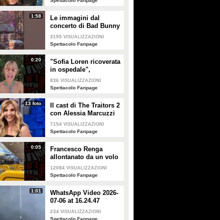
Spettacolo Fanpage
1:58
Le immagini dal
concerto di Bad Bunny
a Milano
3195
VISUALIZZAZIONI
Spettacolo Fanpage
0:20
"Sofia Loren ricoverata
in ospedale",
Alessandra Mussolini
836
VISUALIZZAZIONI
smentisce: "È serena e
Spettacolo Fanpage
forte"
13 foto
Il cast di The Traitors 2
con Alessia Marcuzzi
7154
VISUALIZZAZIONI
Spettacolo Fanpage
0:05
Francesco Renga
allontanato da un volo
Ryanair dopo una
12084
VISUALIZZAZIONI
discussione con gli
Spettacolo Fanpage
steward
1:01
WhatsApp Video 2026-
07-06 at 16.24.47
234
VISUALIZZAZIONI
Spettacolo Fanpage