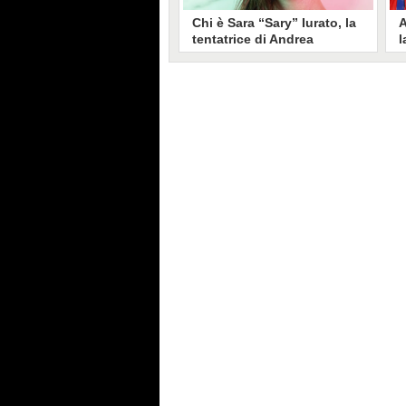
Chi è Sara “Sary” Iurato, la
A
tentatrice di Andrea
l
Petraroli a Temptation
S
Island 2026
s
Sara Iurato, soprannominata
G
“Sary”, è la tentatrice che ha fatto
l
vacillare Andrea Petraroli,
p
fidanzato di Iris De Lorenzis, a
C
Temptation Island 2026. Siciliana,
l
ha 24 anni e ha provato a mettere
o
in crisi il rapporto già precario tra
R
i due protagonisti del docu-reality
s
condotto da Filippo Bisciglia.
i
F