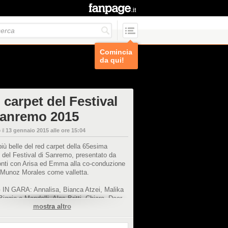
Comincia
da qui!
 carpet del Festival
Sanremo 2015
 il
13 gennaio 2015 alle ore 15:04
più belle del red carpet della 65esima
 del Festival di Sanremo, presentato da
onti con Arisa ed Emma alla co-conduzione
 Munoz Morales come valletta.
G IN GARA: Annalisa, Bianca Atzei, Malika
iggio e Mandelli, Ales Britti, Chiara, Dear
mostra altro
azie De Michele e Coruzzi, Lara Fabian,
Fragola, Irene Grandi, Gianluca Grignani, Il
arco Masini, Moreno, Nek, Nesli, Raf, Anna