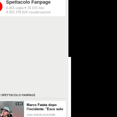
Spettacolo Fanpage
o, Nina Zilli.
•
9.455 video
76.076 foto
4.053.378.624 visualizzazioni
I
SPETTACOLO FANPAGE
0:59
Marco Fatata dopo
l'incidente: "Esco solo
di sera, i primi tempi
1341
VISUALIZZAZIONI