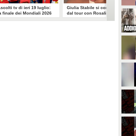
scolti tv di ieri 19 luglio:
Giulia Stabile si confessa
a finale dei Mondiali 2026
dal tour con Rosalia: "Non
pagna-Argentina
sono stata bene, costretta
travince (67.9%)
a stare chiusa in camera"
li ascolti tv di domenica 19
In giro per il mondo nel corpo di
uglio. Su Rai1 è stata trasmessa la
ballo di Rosalia, Giulia Stabile si è
artita conclusiva dei Mondiali di
lasciata andare a una confessione
alcio 2026, che ha visto trionfare
social dopo aver trascorso alcuni
a Spagna. Su Canale 5 è andato in
giorni chiusa nella sua stanza
nda un nuovo episodio di
d'hotel a causa di un malessere:
acconto di una notte. Nessuna
"La luce non arriva solo dagli
fida nell'access prime, è andata
altri. A volte è già dentro di noi".
n onda solo La Ruota della
ortuna.