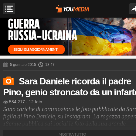
5 gennaio 2015
18:47
Sara Daniele ricorda il padre
Pino, genio stroncato da un infart
584.217
-
12 foto
Sono cariche di commozione le foto pubblicate da Sar
figlia di Pino Daniele, su Instagram. La ragazza appe
18enne pubblica sui social le foto della sua grande
roccia, con un messaggio dedicato a quel padre adora
MOSTRA TUTTO