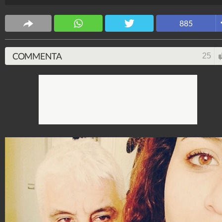
che le ha insegnato come diventare grande.
Spettacolo Fanpage
885
4.053.359.434
-
9.454 video
-
76.076 foto
COMMENTA
25