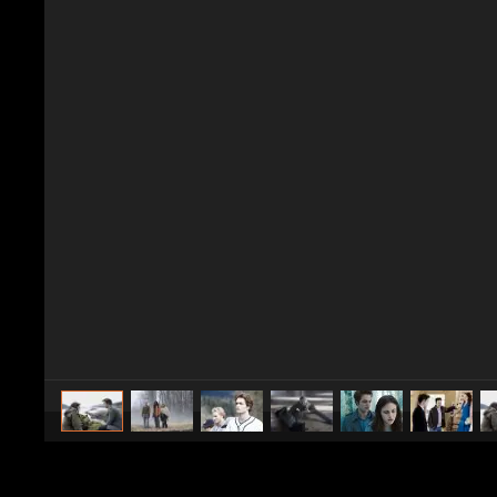
caricato da
Spettacolo Fanpage