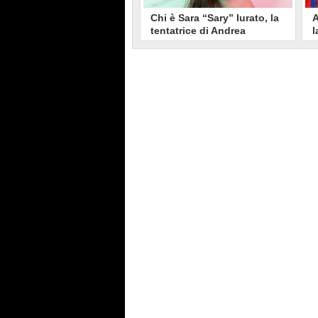
Chi è Sara “Sary” Iurato, la
A
tentatrice di Andrea
l
Petraroli a Temptation
S
Island 2026
s
Sara Iurato, soprannominata
G
“Sary”, è la tentatrice che ha fatto
l
vacillare Andrea Petraroli,
p
fidanzato di Iris De Lorenzis, a
C
Temptation Island 2026. Siciliana,
l
ha 24 anni e ha provato a mettere
o
in crisi il rapporto già precario tra
R
i due protagonisti del docu-reality
s
condotto da Filippo Bisciglia.
i
F