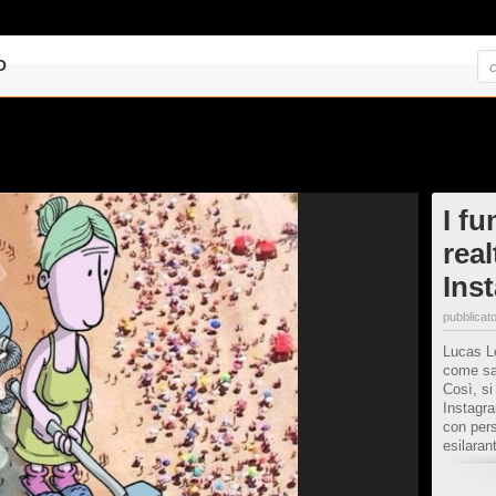
O
I fu
rea
Ins
pubblicato
Lucas Le
come sar
Così, si
Instagra
con pers
esilaran
Ulterior