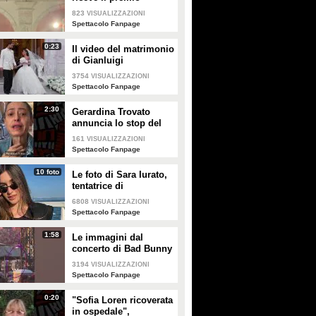
intitolato al padre
823
VISUALIZZAZIONI
Enrico
Spettacolo Fanpage
0:23
Il video del matrimonio
di Gianluigi
Donnarumma e Alessia
3754
VISUALIZZAZIONI
Elefante
Spettacolo Fanpage
2:30
Gerardina Trovato
annuncia lo stop del
tour per problemi di
161
VISUALIZZAZIONI
salute
Spettacolo Fanpage
10 foto
Le foto di Sara Iurato,
tentatrice di
Temptation Island 2026
6808
VISUALIZZAZIONI
Spettacolo Fanpage
1:58
Le immagini dal
concerto di Bad Bunny
a Milano
3194
VISUALIZZAZIONI
Spettacolo Fanpage
0:20
"Sofia Loren ricoverata
in ospedale",