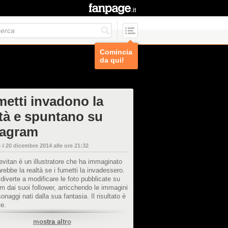
Comincia
da qui!
metti invadono la
ltà e spuntano su
tagram
 il
20 dicembre 2014 alle ore 21:32
vitan è un illustratore che ha immaginato
ebbe la realtà se i fumetti la invadessero.
 diverte a modificare le foto pubblicate su
m dai suoi follower, arricchendo le immagini
onaggi nati dalla sua fantasia. Il risultato è
te.
mostra altro
i opere su www.lucaslevitan.co.uk/