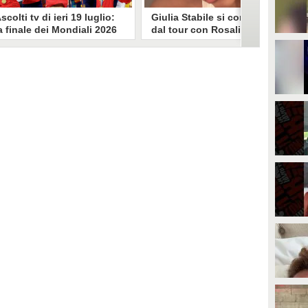
scolti tv di ieri 19 luglio:
Giulia Stabile si confessa
a finale dei Mondiali 2026
dal tour con Rosalia: "Non
pagna-Argentina
sono stata bene, costretta
travince (67.9%)
a stare chiusa in camera"
li ascolti tv di domenica 19
In giro per il mondo nel corpo di
uglio. Su Rai1 è stata trasmessa la
ballo di Rosalia, Giulia Stabile si è
artita conclusiva dei Mondiali di
lasciata andare a una confessione
alcio 2026, che ha visto trionfare
social dopo aver trascorso alcuni
a Spagna. Su Canale 5 è andato in
giorni chiusa nella sua stanza
nda un nuovo episodio di
d'hotel a causa di un malessere:
acconto di una notte. Nessuna
"La luce non arriva solo dagli
fida nell'access prime, è andata
altri. A volte è già dentro di noi".
n onda solo La Ruota della
ortuna.