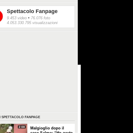
Spettacolo Fanpage
•
9.453 video
76.076 foto
4.053.330.795 visualizzazioni
I
SPETTACOLO FANPAGE
2:08
Malgioglio dopo il
caso Salmo: “Ho avuto