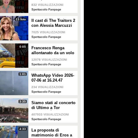
Alessandra Mussolini
832
VISUALIZZAZIONI
smentisce: "È serena e
Spettacolo Fanpage
forte"
13 foto
Il cast di The Traitors 2
con Alessia Marcuzzi
7025
VISUALIZZAZIONI
Spettacolo Fanpage
0:05
Francesco Renga
allontanato da un volo
Ryanair dopo una
12078
VISUALIZZAZIONI
discussione con gli
Spettacolo Fanpage
steward
1:01
WhatsApp Video 2026-
07-06 at 16.24.47
234
VISUALIZZAZIONI
Spettacolo Fanpage
3:35
Siamo stati al concerto
di Ultimo a Tor
Vergata: "È il giorno
407933
VISUALIZZAZIONI
che aspettavo, questa è
Spettacolo Fanpage
la favola"
4:33
La proposta di
matrimonio di Eros a