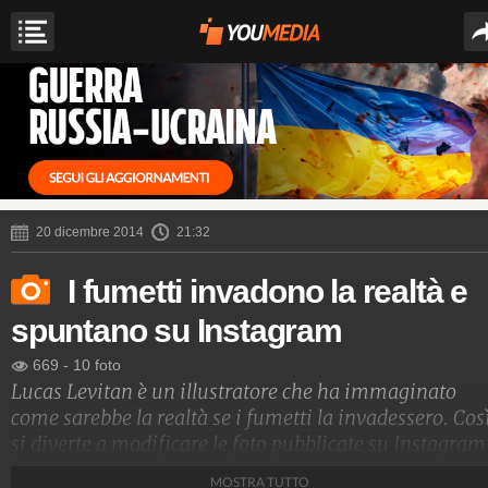
20 dicembre 2014
21:32
I fumetti invadono la realtà e
spuntano su Instagram
669
-
10 foto
Lucas Levitan è un illustratore che ha immaginato
come sarebbe la realtà se i fumetti la invadessero. Cos
si diverte a modificare le foto pubblicate su Instagram
dai suoi follower, arricchendo le immagini con
MOSTRA TUTTO