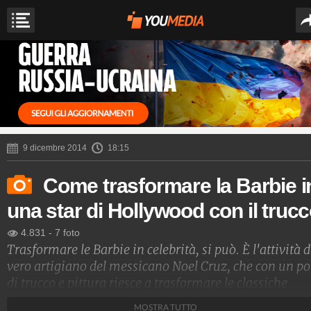
9 dicembre 2014
18:15
Come trasformare la Barbie i
una star di Hollywood con il truc
4.831
-
7 foto
Trasformare le Barbie in celebrità, si può. È l'attività 
vero artigiano del messicano Noel Cruz, che con un po
di trucco e pittura riesce a trasformare le classiche
bambole nelle celebrità. Ci sono le più iconiche: c'è la
MOSTRA TUTTO