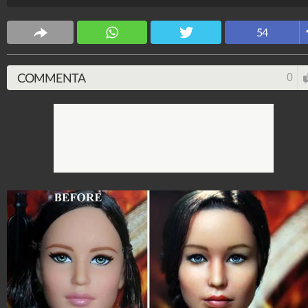
Katniss di "The Hunger Games", c'è Johnny Depp in
"Pirati dei Caraibi" e tanti altri.
54
Spettacolo Fanpage
4.053.356.190
-
9.454 video
-
76.076 foto
COMMENTA
0