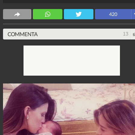
Spettacolo Fanpage
4.053.380.243
-
9.455 video
-
76.076 foto
420
COMMENTA
13