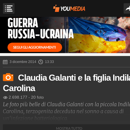
3 dicembre 2014
13:33
Claudia Galanti e la figlia Indil
Carolina
2.698.177
-
20 foto
Le foto più belle di Claudia Galanti con la piccola Indil
Carolina, terzogenita deceduta nel sonno a causa di
un'infezione batteriologica.
MOSTRA TUTTO