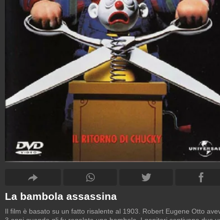
La bambola assassina
Il film è basato su un fatto risalente al 1903. Robert Eugene Otto ave
3 anni quando gli fu regalata una bambola. I genitori sentivano due v