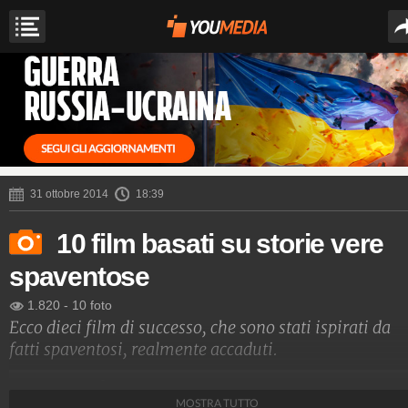
31 ottobre 2014
18:39
10 film basati su storie vere
spaventose
1.820
-
10 foto
Ecco dieci film di successo, che sono stati ispirati da
fatti spaventosi, realmente accaduti.
Spettacolo Fanpage
MOSTRA TUTTO
4.053.329.579
-
9.453 video
-
76.076 foto