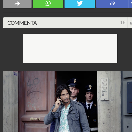
Spettacolo Fanpage
69
4.053.326.218
-
9.453 video
-
76.076 foto
COMMENTA
18