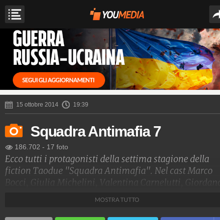
15 ottobre 2014
19:39
Squadra Antimafia 7
186.702
-
17 foto
Ecco tutti i protagonisti della settima stagione della
fiction Taodue "Squadra Antimafia". Nel cast Marco
Bocci, Giulia Michelini, Valentina Carnelutti, Giordan
De Plano, Paolo Pierobon, Ana Caterina Morariu e
MOSTRA TUTTO
Francesca Valtorta.