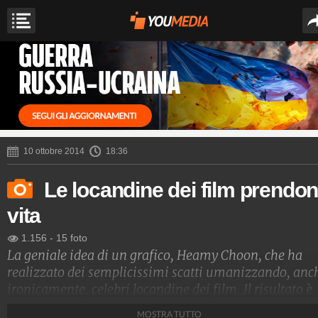
10 ottobre 2014
18:36
Le locandine dei film prendo
vita
1.156
-
15 foto
La geniale idea di un grafico, Heamy Choon, che ha
realizzato dei semplicissimi scatti umanizzando, anc
ironicamente, celebri locandine dei film. Il risultato è
meraviglioso.
MOSTRA TUTTO