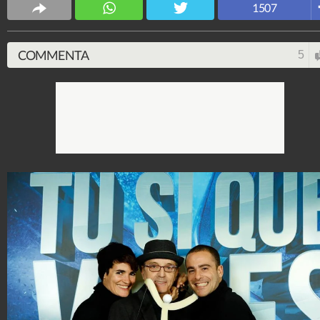
Spettacolo Fanpage
1507
4.053.403.343
-
9.455 video
-
76.076 foto
COMMENTA
5