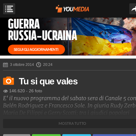
3 ottobre 2014
20:24
Tu si que vales
146.620
-
26 foto
E' il nuovo programma del sabato sera di Canale 5 co
Belén Rodriguez e Francesco Sole. In giuria Rudy Zerb
Maria De Filippi e Gerry Scotti; tra i giudici popolari
spiccano Francesco Totti, Emma Marrone e Mara
MOSTRA TUTTO
Venier.