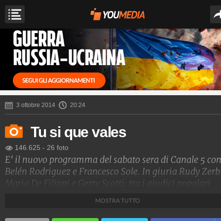
3 ottobre 2014
20:24
Tu si que vales
146.625
-
26 foto
E' il nuovo programma del sabato sera di Canale 5 co
Belén Rodriguez e Francesco Sole. In giuria Rudy Zerb
Maria De Filippi e Gerry Scotti; tra i giudici popolari
spiccano Francesco Totti, Emma Marrone e Mara
MOSTRA TUTTO
Venier.