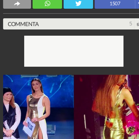
Spettacolo Fanpage
1507
4.053.412.014
-
9.455 video
-
76.076 foto
COMMENTA
5