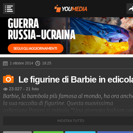
1 ottobre 2014
18:25
Le figurine di Barbie in edicol
23.027
-
21 foto
Barbie, la bambola più famosa al mondo, ha ora anch
la sua raccolta di figurine. Questa nuovissima
collezione Panini si intitola “Una giornata fashion co
Barbie” ed è articolata in un album di 32 pagine con 
MOSTRA TUTTO
figurine adesive. Le giovani fan vi potranno trovare
tanti consigli utili sulla moda e sulle ultime tendenze