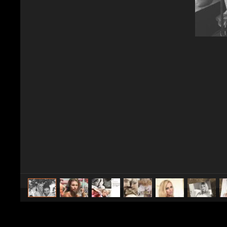
caricato da
Spettacolo Fanpage