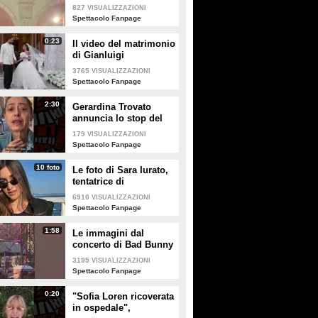
intitolato al padre
827
VISUALIZZAZIONI
Enrico
Spettacolo Fanpage
0:23
Il video del matrimonio
di Gianluigi
Donnarumma e Alessia
3765
VISUALIZZAZIONI
Elefante
Spettacolo Fanpage
2:30
Gerardina Trovato
annuncia lo stop del
tour per problemi di
179
VISUALIZZAZIONI
salute
Spettacolo Fanpage
10 foto
Le foto di Sara Iurato,
tentatrice di
Temptation Island 2026
6910
VISUALIZZAZIONI
Spettacolo Fanpage
1:58
Le immagini dal
concerto di Bad Bunny
a Milano
3195
VISUALIZZAZIONI
Spettacolo Fanpage
0:20
"Sofia Loren ricoverata
in ospedale",