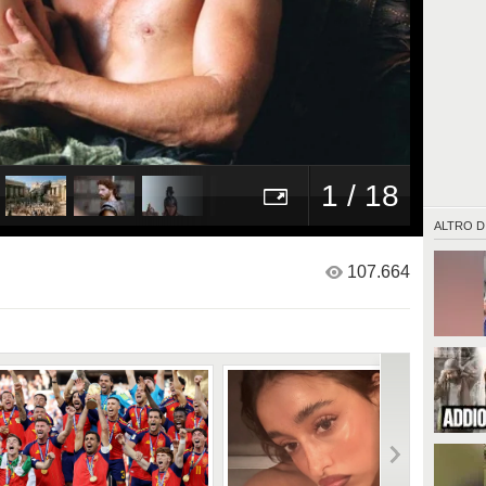
1 / 18
ALTRO D
107.664