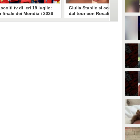
scolti tv di ieri 19 luglio:
Giulia Stabile si confessa
a finale dei Mondiali 2026
dal tour con Rosalia: "Non
pagna-Argentina
sono stata bene, costretta
travince (67.9%)
a stare chiusa in camera"
li ascolti tv di domenica 19
In giro per il mondo nel corpo di
uglio. Su Rai1 è stata trasmessa la
ballo di Rosalia, Giulia Stabile si è
artita conclusiva dei Mondiali di
lasciata andare a una confessione
alcio 2026, che ha visto trionfare
social dopo aver trascorso alcuni
a Spagna. Su Canale 5 è andato in
giorni chiusa nella sua stanza
nda un nuovo episodio di
d'hotel a causa di un malessere:
acconto di una notte. Nessuna
"La luce non arriva solo dagli
fida nell'access prime, è andata
altri. A volte è già dentro di noi".
n onda solo La Ruota della
ortuna.