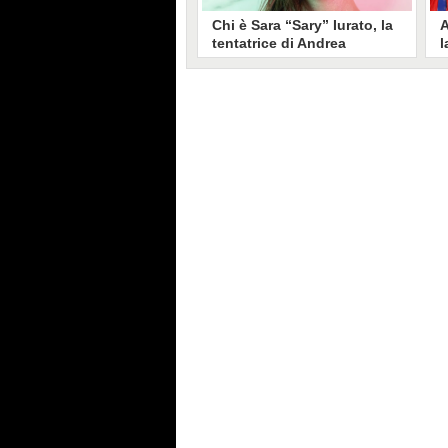
Chi è Sara “Sary” Iurato, la
A
tentatrice di Andrea
l
Petraroli a Temptation
S
Island 2026
s
Sara Iurato, soprannominata
G
“Sary”, è la tentatrice che ha fatto
l
vacillare Andrea Petraroli,
p
fidanzato di Iris De Lorenzis, a
C
Temptation Island 2026. Siciliana,
l
ha 24 anni e ha provato a mettere
o
in crisi il rapporto già precario tra
R
i due protagonisti del docu-reality
s
condotto da Filippo Bisciglia.
i
F