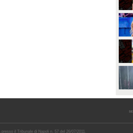
SE
a presso il Tribunale di Napoli n. 57 del 26/07/2011.