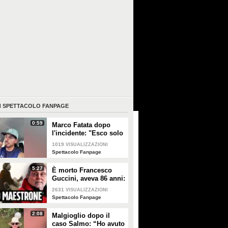
I
SPETTACOLO FANPAGE
0:59
Marco Fatata dopo
l'incidente: "Esco solo
di sera, i primi tempi
1019
VISUALIZZAZIONI
non riuscivo a
Spettacolo Fanpage
guardarmi"
5:27
È morto Francesco
Guccini, aveva 86 anni:
è stato uno dei
2631
VISUALIZZAZIONI
cantautori più
Spettacolo Fanpage
importanti di sempre
2:08
Malgioglio dopo il
caso Salmo: “Ho avuto