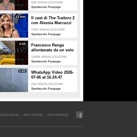
Alessandra Mussolini
836
VISUALIZZAZIONI
smentisce: "È serena e
Spettacolo Fanpage
forte"
13 foto
Il cast di The Traitors 2
con Alessia Marcuzzi
7153
VISUALIZZAZIONI
Spettacolo Fanpage
0:05
Francesco Renga
allontanato da un volo
Ryanair dopo una
12083
VISUALIZZAZIONI
discussione con gli
Spettacolo Fanpage
steward
1:01
WhatsApp Video 2026-
07-06 at 16.24.47
234
VISUALIZZAZIONI
Spettacolo Fanpage
GNALAZIONI
APP IPHONE
APP ANDROID