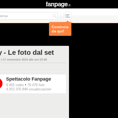
Comincia
da qui!
 - Le foto dal set
 il
17 settembre 2014 alle ore 23:48
Spettacolo Fanpage
•
9.455 video
76.076 foto
4.053.376.849 visualizzazioni