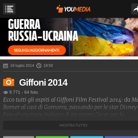
19 luglio 2014
18:50
Giffoni 2014
9.771
-
64 foto
Ecco tutti gli ospiti al Giffoni Film Festival 2014: da M
Bomer al cast di Gomorra, passando per le star Disney
fino al vincitore italiano di tre premi Oscar per la
fotografia, Vittorio Storaro.
MOSTRA TUTTO
GiffoniExperience