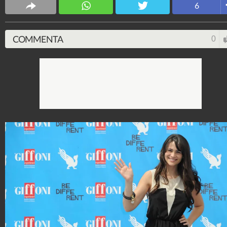
6
1.285.278
-
27 video
-
146 foto
COMMENTA
0