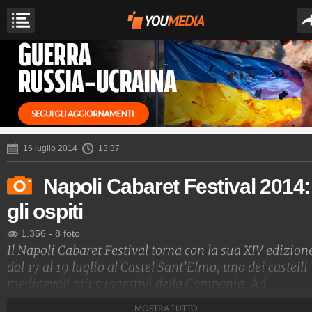
16 luglio 2014
13:37
Napoli Cabaret Festival 2014:
gli ospiti
1.356
-
8 foto
Il Napoli Cabaret Festival torna con la sua XIV edizion
dal 17 al 19 luglio al Castel Sant'Elmo, uno dei castelli
medioevali più suggestivi della Campania. Ad
organizzare la tre giorni di risate e intrattenimento è
MOSTRA TUTTO