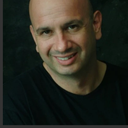
gruppo: Enzo Iacchetti. Grande chiusura il 19 luglio c
il Gran Galà della Comicità: Maria Bolignano e
Francesco Mastandrea presentano una serata che avr
tantissimi ospiti: Ivan e Cristiano, Mariano Bruno,
DuexDuo, Matranga e Minafò, Marco Capretti, Salvato
Misticone, Dado, Enzo e Sal, i Sud 58 e l'illusionista p
grande del mondo, Arturo Brachetti.
Spettacolo Fanpage
4.053.372.269
-
9.455 video
-
76.076 foto