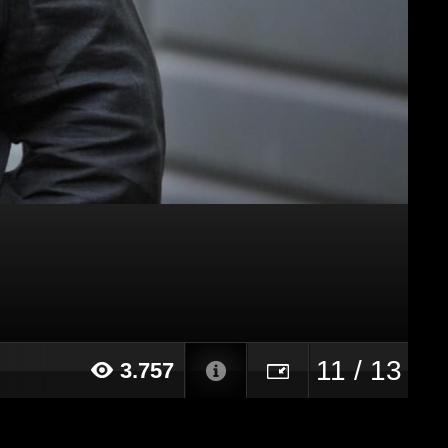
11 / 13
3.757
014 alle ore 17:11