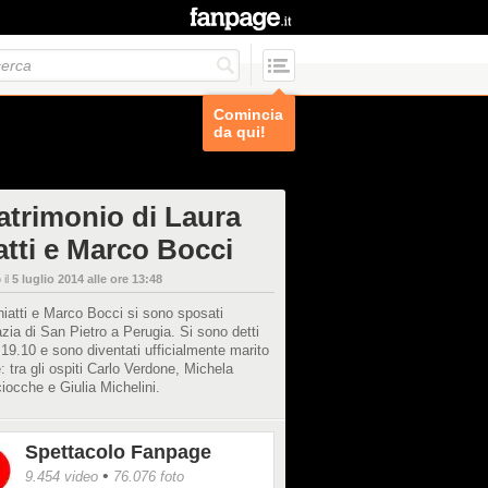
Comincia
da qui!
matrimonio di Laura
atti e Marco Bocci
 il
5 luglio 2014 alle ore 13:48
iatti e Marco Bocci si sono sposati
azia di San Pietro a Perugia. Si sono detti
e 19.10 e sono diventati ufficialmente marito
: tra gli ospiti Carlo Verdone, Michela
iocche e Giulia Michelini.
Spettacolo Fanpage
•
9.454 video
76.076 foto