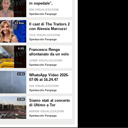
in ospedale",
Alessandra Mussolini
836
VISUALIZZAZIONI
smentisce: "È serena e
Spettacolo Fanpage
forte"
13 foto
Il cast di The Traitors 2
con Alessia Marcuzzi
7112
VISUALIZZAZIONI
Spettacolo Fanpage
0:05
Francesco Renga
allontanato da un volo
Ryanair dopo una
12080
VISUALIZZAZIONI
discussione con gli
Spettacolo Fanpage
steward
1:01
WhatsApp Video 2026-
07-06 at 16.24.47
234
VISUALIZZAZIONI
Spettacolo Fanpage
3:35
Siamo stati al concerto
di Ultimo a Tor
Vergata: "È il giorno
409558
VISUALIZZAZIONI
che aspettavo, questa è
Spettacolo Fanpage
la favola"