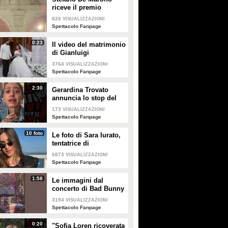
riceve il premio
intitolato al padre
826
VISUALIZZAZIONI
Enrico
Spettacolo Fanpage
0:23
Il video del matrimonio
di Gianluigi
Donnarumma e Alessia
3764
VISUALIZZAZIONI
Elefante
Spettacolo Fanpage
2:30
Gerardina Trovato
annuncia lo stop del
tour per problemi di
173
VISUALIZZAZIONI
salute
Spettacolo Fanpage
10 foto
Le foto di Sara Iurato,
tentatrice di
Temptation Island 2026
6873
VISUALIZZAZIONI
Spettacolo Fanpage
1:58
Le immagini dal
concerto di Bad Bunny
a Milano
3194
VISUALIZZAZIONI
Spettacolo Fanpage
0:20
"Sofia Loren ricoverata