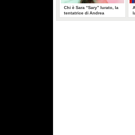
Chi è Sara “Sary” Iurato, la
A
tentatrice di Andrea
l
Petraroli a Temptation
S
Island 2026
s
Sara Iurato, soprannominata
G
“Sary”, è la tentatrice che ha fatto
l
vacillare Andrea Petraroli,
p
fidanzato di Iris De Lorenzis, a
C
Temptation Island 2026. Siciliana,
l
ha 24 anni e ha provato a mettere
o
in crisi il rapporto già precario tra
R
i due protagonisti del docu-reality
s
condotto da Filippo Bisciglia.
i
F