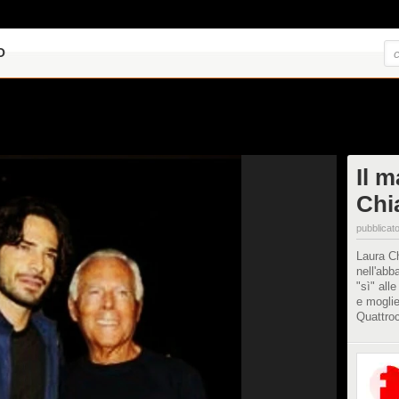
O
Il 
Chi
pubblicato
Laura Ch
nell'abb
"sì" all
e moglie
Quattroc