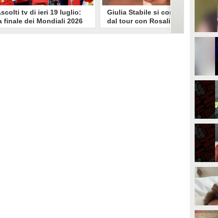
scolti tv di ieri 19 luglio:
Giulia Stabile si confessa
a finale dei Mondiali 2026
dal tour con Rosalia: "Non
pagna-Argentina
sono stata bene, costretta
travince (67.9%)
a stare chiusa in camera"
li ascolti tv di domenica 19
In giro per il mondo nel corpo di
uglio. Su Rai1 è stata trasmessa la
ballo di Rosalia, Giulia Stabile si è
artita conclusiva dei Mondiali di
lasciata andare a una confessione
alcio 2026, che ha visto trionfare
social dopo aver trascorso alcuni
a Spagna. Su Canale 5 è andato in
giorni chiusa nella sua stanza
nda un nuovo episodio di
d'hotel a causa di un malessere:
acconto di una notte. Nessuna
"La luce non arriva solo dagli
fida nell'access prime, è andata
altri. A volte è già dentro di noi".
n onda solo La Ruota della
ortuna.