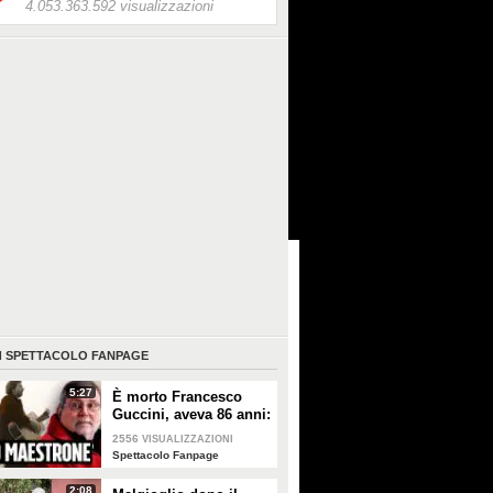
4.053.363.592 visualizzazioni
I
SPETTACOLO FANPAGE
5:27
È morto Francesco
Guccini, aveva 86 anni:
è stato uno dei
2556
VISUALIZZAZIONI
cantautori più
Spettacolo Fanpage
importanti di sempre
2:08