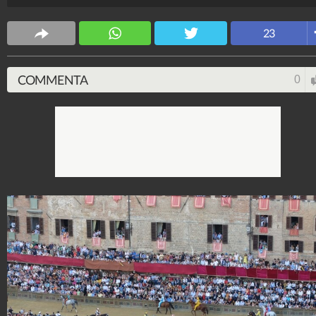
Cronaca
150.337.840
-
11.114 video
-
10.538 foto
23
COMMENTA
0