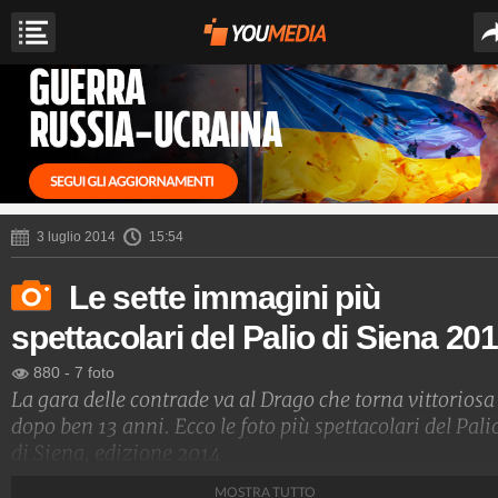
3 luglio 2014
15:54
Le sette immagini più
spettacolari del Palio di Siena 20
880
-
7 foto
La gara delle contrade va al Drago che torna vittoriosa
dopo ben 13 anni. Ecco le foto più spettacolari del Pali
di Siena, edizione 2014
MOSTRA TUTTO