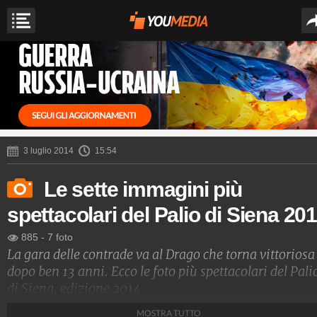
3 luglio 2014
15:54
Le sette immagini più
spettacolari del Palio di Siena 20
885
-
7 foto
La gara delle contrade va al Drago che torna vittoriosa
dopo ben 13 anni. Ecco le foto più spettacolari del Pali
di Siena, edizione 2014
MOSTRA TUTTO