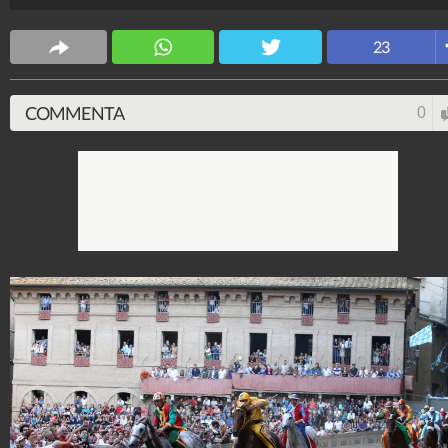
Cronaca
150.748.876
-
11.115 video
-
10.538 foto
23
COMMENTA
0