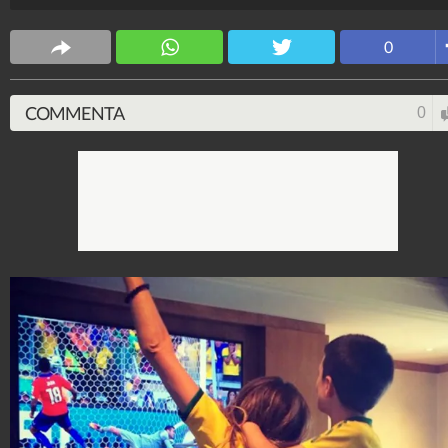
Brasile.
Spettacolo Fanpage
0
4.053.389.240
-
9.455 video
-
76.076 foto
COMMENTA
0