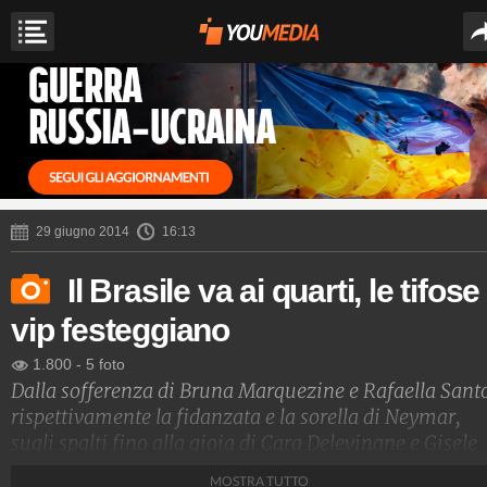
29 giugno 2014
16:13
Il Brasile va ai quarti, le tifose
vip festeggiano
1.800
-
5 foto
Dalla sofferenza di Bruna Marquezine e Rafaella Sant
rispettivamente la fidanzata e la sorella di Neymar,
sugli spalti fino alla gioia di Cara Delevingne e Gisele
Bundchen da casa: quante tifose vip e sexy che ha il
MOSTRA TUTTO