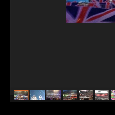
caricato da
Spettacolo Fanpage