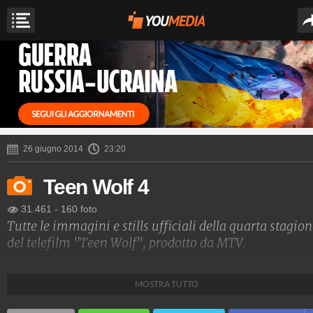
26 giugno 2014
23:20
Teen Wolf 4
31.461
-
160 foto
Tutte le immagini e stills ufficiali della quarta stagio
del telefilm "Teen Wolf", prodotto da MTV.
SimonaSaviano
MOSTRA TUTTO
14.109.637
-
567 video
-
1.701 foto