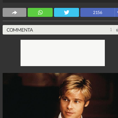
Spettacolo Fanpage
4.053.413.058
-
9.455 video
-
76.076 foto
2156
COMMENTA
1