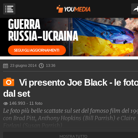
23 giugno 2014
13:36
Vi presento Joe Black - le fot
dal set
146.993
-
11 foto
Le foto più belle scattate sul set del famoso film del 1
con Brad Pitt, Anthony Hopkins (Bill Parrish) e Claire
Forlani (Susan Parrish).
MOSTRA TUTTO