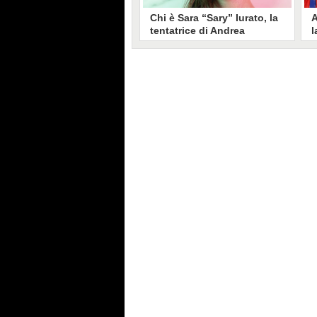
Chi è Sara “Sary” Iurato, la
A
tentatrice di Andrea
l
Petraroli a Temptation
S
Island 2026
s
Sara Iurato, soprannominata
G
“Sary”, è la tentatrice che ha fatto
l
vacillare Andrea Petraroli,
p
fidanzato di Iris De Lorenzis, a
C
Temptation Island 2026. Siciliana,
l
ha 24 anni e ha provato a mettere
o
in crisi il rapporto già precario tra
R
i due protagonisti del docu-reality
s
condotto da Filippo Bisciglia.
i
F