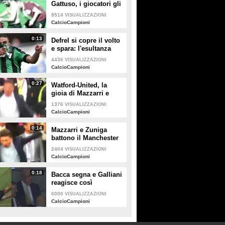
Gattuso, i giocatori gli
strappano la camicia:
8514
VISUALIZZAZIONI
"Costava 150 euro"
CalcioCampioni
0:13
Defrel si copre il volto
e spara: l'esultanza
durante Sassuolo-
4436
VISUALIZZAZIONI
Genoa
CalcioCampioni
0:27
Watford-United, la
gioia di Mazzarri e
Zuniga dopo la vittoria
1376
VISUALIZZAZIONI
CalcioCampioni
0:14
Mazzarri e Zuniga
battono il Manchester
di Mourinho: la grande
2404
VISUALIZZAZIONI
esultanza
CalcioCampioni
dell'allenatore
0:18
Bacca segna e Galliani
reagisce così
6000
VISUALIZZAZIONI
CalcioCampioni