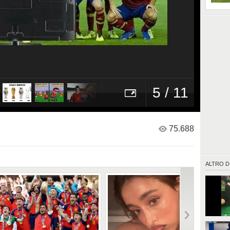
5 / 11
75.688
ALTRO D