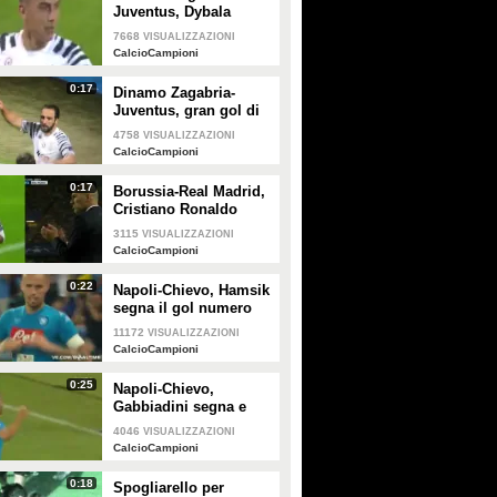
Juventus, Dybala
esulta dopo un gol
7668
VISUALIZZAZIONI
favoloso
CalcioCampioni
0:17
Dinamo Zagabria-
Juventus, gran gol di
Higuaìn: l'esultanza dei
4758
VISUALIZZAZIONI
bianconeri
CalcioCampioni
0:17
Borussia-Real Madrid,
Cristiano Ronaldo
segna e Zidane lo
3115
VISUALIZZAZIONI
applaude
CalcioCampioni
0:22
Napoli-Chievo, Hamsik
segna il gol numero
100: esultanza dedicata
11172
VISUALIZZAZIONI
al terzo figlio in arrivo
CalcioCampioni
0:25
Napoli-Chievo,
Gabbiadini segna e
sfoga tutta la sua
4046
VISUALIZZAZIONI
rabbia
CalcioCampioni
0:18
Spogliarello per