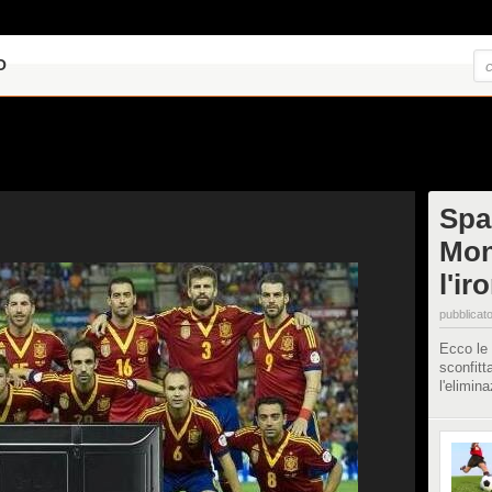
O
Spa
Mon
l'ir
pubblicato
Ecco le 
sconfitt
l'elimin