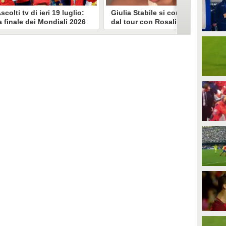
scolti tv di ieri 19 luglio:
Giulia Stabile si confessa
a finale dei Mondiali 2026
dal tour con Rosalia: "Non
pagna-Argentina
sono stata bene, costretta
travince (67.9%)
a stare chiusa in camera"
li ascolti tv di domenica 19
In giro per il mondo nel corpo di
uglio. Su Rai1 è stata trasmessa la
ballo di Rosalia, Giulia Stabile si è
artita conclusiva dei Mondiali di
lasciata andare a una confessione
alcio 2026, che ha visto trionfare
social dopo aver trascorso alcuni
a Spagna. Su Canale 5 è andato in
giorni chiusa nella sua stanza
nda un nuovo episodio di
d'hotel a causa di un malessere:
acconto di una notte. Nessuna
"La luce non arriva solo dagli
fida nell'access prime, è andata
altri. A volte è già dentro di noi".
n onda solo La Ruota della
ortuna.