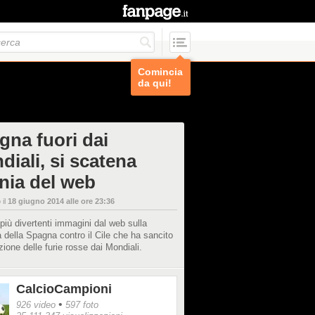
Comincia
da qui!
gna fuori dai
diali, si scatena
onia del web
 il
18 giugno 2014 alle ore 23:36
più divertenti immagini dal web sulla
a della Spagna contro il Cile che ha sancito
azione delle furie rosse dai Mondiali.
CalcioCampioni
•
926 video
597 foto