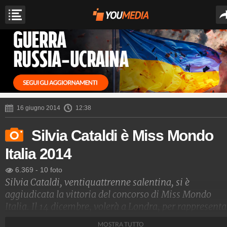
16 giugno 2014
12:38
Silvia Cataldi è Miss Mondo
Italia 2014
6.369
-
10 foto
Silvia Cataldi, ventiquattrenne salentina, si è
aggiudicata la vittoria del concorso di Miss Mondo
Italia. Il 14 dicembre, volerà a Londra, per rappresenta
il nostro Paese nella finale di "Miss World 2014".
MOSTRA TUTTO