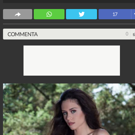
Spettacolo Fanpage
17
4.053.391.256
-
9.455 video
-
76.076 foto
COMMENTA
0