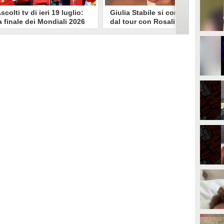
scolti tv di ieri 19 luglio:
Giulia Stabile si confessa
a finale dei Mondiali 2026
dal tour con Rosalia: "Non
pagna-Argentina
sono stata bene, costretta
travince (67.9%)
a stare chiusa in camera"
li ascolti tv di domenica 19
In giro per il mondo nel corpo di
uglio. Su Rai1 è stata trasmessa la
ballo di Rosalia, Giulia Stabile si è
artita conclusiva dei Mondiali di
lasciata andare a una confessione
alcio 2026, che ha visto trionfare
social dopo aver trascorso alcuni
a Spagna. Su Canale 5 è andato in
giorni chiusa nella sua stanza
nda un nuovo episodio di
d'hotel a causa di un malessere:
acconto di una notte. Nessuna
"La luce non arriva solo dagli
fida nell'access prime, è andata
altri. A volte è già dentro di noi".
n onda solo La Ruota della
ortuna.