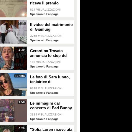
riceve il premio
intitolato al padre
824
VISUALIZZAZIONI
Enrico
Spettacolo Fanpage
0:23
Il video del matrimonio
di Gianluigi
Donnarumma e Alessia
3755
VISUALIZZAZIONI
Elefante
Spettacolo Fanpage
2:30
Gerardina Trovato
annuncia lo stop del
tour per problemi di
169
VISUALIZZAZIONI
salute
Spettacolo Fanpage
10 foto
Le foto di Sara Iurato,
tentatrice di
Temptation Island 2026
6818
VISUALIZZAZIONI
Spettacolo Fanpage
1:58
Le immagini dal
concerto di Bad Bunny
a Milano
3194
VISUALIZZAZIONI
Spettacolo Fanpage
0:20
"Sofia Loren ricoverata