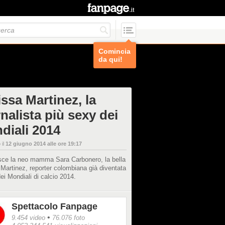
Comincia
da qui!
ssa Martinez, la
nalista più sexy dei
diali 2014
 il
12 giugno 2014 alle ore 19:17
isce la neo mamma Sara Carbonero, la bella
Martinez, reporter colombiana già diventata
ei Mondiali di calcio 2014.
Spettacolo Fanpage
•
9.454 video
76.076 foto