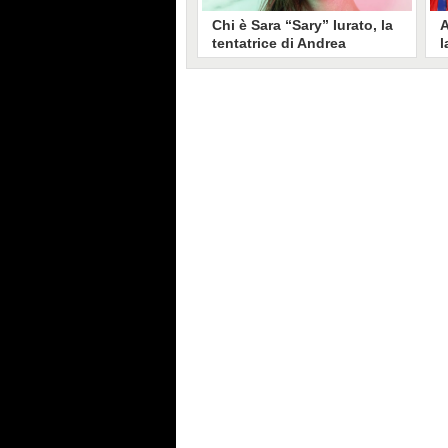
Chi è Sara “Sary” Iurato, la
A
tentatrice di Andrea
l
Petraroli a Temptation
S
Island 2026
s
Sara Iurato, soprannominata
G
“Sary”, è la tentatrice che ha fatto
l
vacillare Andrea Petraroli,
p
fidanzato di Iris De Lorenzis, a
C
Temptation Island 2026. Siciliana,
l
ha 24 anni e ha provato a mettere
o
in crisi il rapporto già precario tra
R
i due protagonisti del docu-reality
s
condotto da Filippo Bisciglia.
i
F