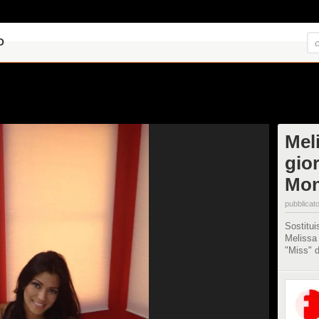
O
Meli
gior
Mon
pubblicato
Sostitu
Melissa 
"Miss" d