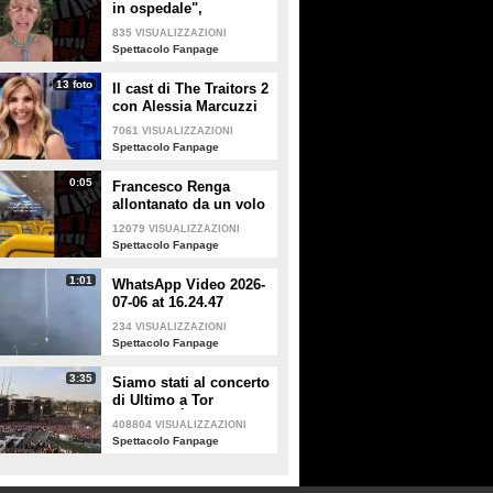
in ospedale",
Alessandra Mussolini
835
VISUALIZZAZIONI
smentisce: "È serena e
Spettacolo Fanpage
forte"
13 foto
Il cast di The Traitors 2
con Alessia Marcuzzi
7061
VISUALIZZAZIONI
Spettacolo Fanpage
0:05
Francesco Renga
allontanato da un volo
Ryanair dopo una
12079
VISUALIZZAZIONI
discussione con gli
Spettacolo Fanpage
steward
1:01
WhatsApp Video 2026-
07-06 at 16.24.47
234
VISUALIZZAZIONI
Spettacolo Fanpage
3:35
Siamo stati al concerto
di Ultimo a Tor
Vergata: "È il giorno
408804
VISUALIZZAZIONI
che aspettavo, questa è
Spettacolo Fanpage
la favola"