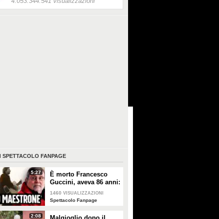
4.053.344.541 visualizzazioni
I
SPETTACOLO FANPAGE
5:27
È morto Francesco
Guccini, aveva 86 anni:
è stato uno dei
1460
VISUALIZZAZIONI
cantautori più
Spettacolo Fanpage
importanti di sempre
2:08
Malgioglio dopo il